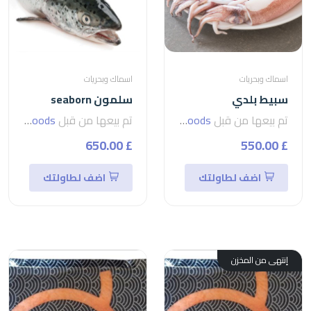
اسماك وبحريات
اسماك وبحريات
سبيط بلدي
سلمون seaborn
تم بيعها من قبل
seven foods
تم بيعها من قبل
seven foods
£ 650.00
£ 550.00
اضف لطاولتك
اضف لطاولتك
إنتهى من المخزن