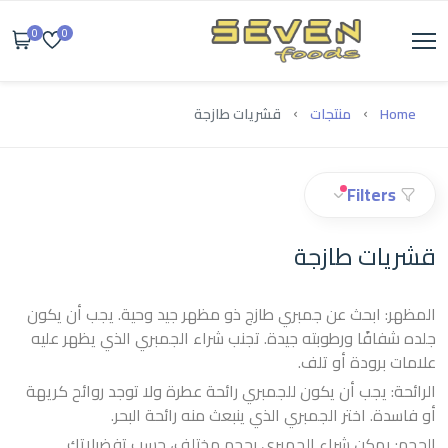
0
0
Home
منتجات
قشريات طازجة
Filters
قشريات طازجة
المظهر: ابحث عن جمبري طازج ذو مظهر جيد وحية. يجب أن يكون
جلده شفافًا ورطوبته جيدة. تجنب شراء الجمبري الذي يظهر عليه
علامات برودة أو تلف.
الرائحة: يجب أن يكون للجمبري رائحة عطرة ولا توجد روائح كريهة
أو فاسدة. اختر الجمبري الذي ينبعث منه رائحة البحر.
الحجم: يمكن شراء الجمبري بحجم مختلف، حسب تفضيلاتك