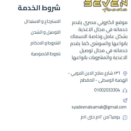
شروط الخدمة
الاسترجاع و الاستبدال
موقع الكتروني مصري يقدم
خدماته في مجال الاغذية
التوصيل و الشحن
بشكل عامل وخاصة الاسماك
بانواعها والسوشي كما يقدم
الشروط و الاحكام
خدماته في مجال توصيل
شروط الخصوصية
الاغذية والمشروبات بانواعها
١٣٦ شارع صلاح الدين الايوبي -
الهضبة الوسطى - المقطم
01002033304
syadeenalsamak@gmail.com
يوميا ًمن ١٢م حتى ١١م