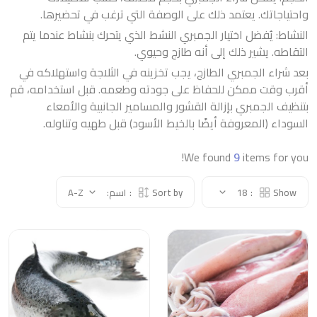
واحتياجاتك. يعتمد ذلك على الوصفة التي ترغب في تحضيرها.
النشاط: يُفضل اختيار الجمبري النشط الذي يتحرك بنشاط عندما يتم
التقاطه. يشير ذلك إلى أنه طازج وحيوي.
بعد شراء الجمبري الطازج، يجب تخزينه في الثلاجة واستهلاكه في
أقرب وقت ممكن للحفاظ على جودته وطعمه. قبل استخدامه، قم
بتنظيف الجمبري بإزالة القشور والمسامير الجانبية والأمعاء
السوداء (المعروفة أيضًا بالخيط الأسود) قبل طهيه وتناوله.
We found
9
items for you!
Show:
18
Sort by:
اسم: A-Z