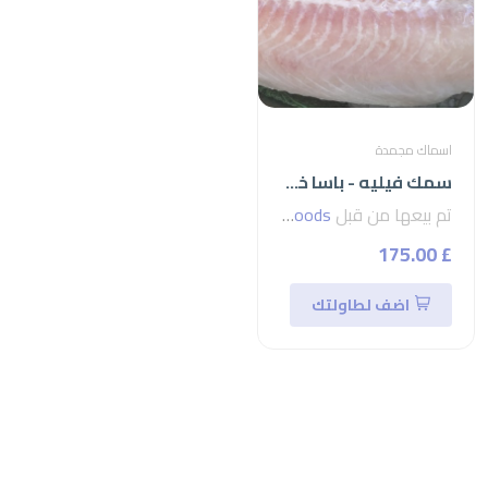
اسماك مجمدة
سمك فيليه - باسا خمسات اعلى تصفية فيتنامي
تم بيعها من قبل
seven foods
£ 175.00
اضف لطاولتك