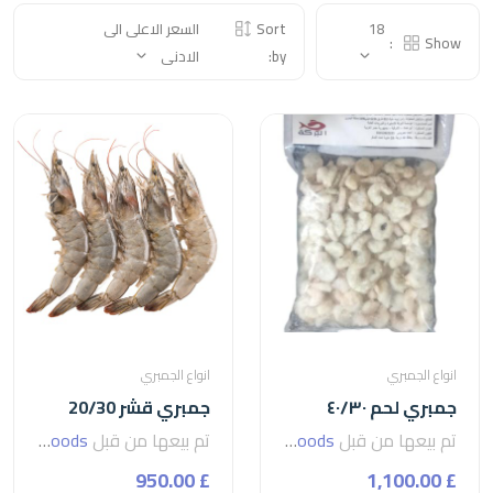
18
Sort
السعر الاعلى الى
Show:
by:
الادنى
انواع الجمبري
انواع الجمبري
جمبري لحم ٤٠/٣٠
جمبري قشر 20/30
تم بيعها من قبل
seven foods
تم بيعها من قبل
seven foods
£ 950.00
£ 1,100.00