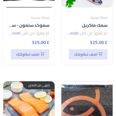
اسماك وبحريات
اسماك مجمدة
سمك ماكريل
سموكد سلمون - سلمون مدخن 200 جرام
تم بيعها من قبل
seven foods
تم بيعها من قبل
seven foods
£ 325.00
£ 325.00
اضف لطاولتك
اضف لطاولتك
إنتهى من المخزن