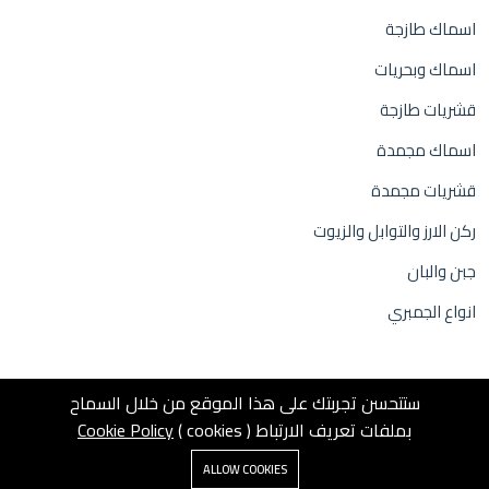
اسماك طازجة
اسماك وبحريات
قشريات طازجة
اسماك مجمدة
قشريات مجمدة
ركن الارز والتوابل والزيوت
جبن والبان
انواع الجمبري
ستتحسن تجربتك على هذا الموقع من خلال السماح
بملفات تعريف الارتباط ( cookies )
Cookie Policy
0
© 2025 Inweb
ALLOW COOKIES
Home
Shop
عربة التسوق
بحث
Account