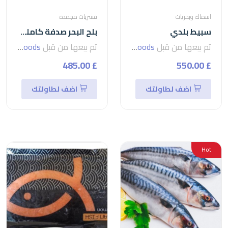
اسماك وبحريات
قشريات مجمدة
سبيط بلدي
بلح البحر صدفة كاملة sea
تم بيعها من قبل
seven foods
تم بيعها من قبل
seven foods
£ 485.00
£ 550.00
اضف لطاولتك
اضف لطاولتك
Hot