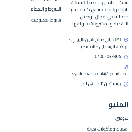
بشكل عامل وخاصة الاسماك
بانواعها والسوشي كما يقدم
الشروط و الاحكام
خدماته في مجال توصيل
شروط الخصوصية
الاغذية والمشروبات بانواعها
١٣٦ شارع صلاح الدين الايوبي -
الهضبة الوسطى - المقطم
01002033304
syadeenalsamak@gmail.com
يوميا ًمن ١٢م حتى ١١م
المنيو
سوشي
اسماك ومأكولات بحرية