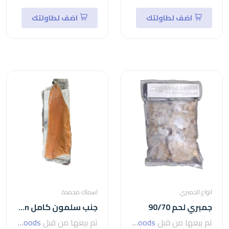
اضف لطاولتك
اضف لطاولتك
انواع الجمبري
اسماك مجمدة
جمبري لحم 90/70
جنب سلمون كامل salmon
تم بيعها من قبل
seven foods
تم بيعها من قبل
seven foods