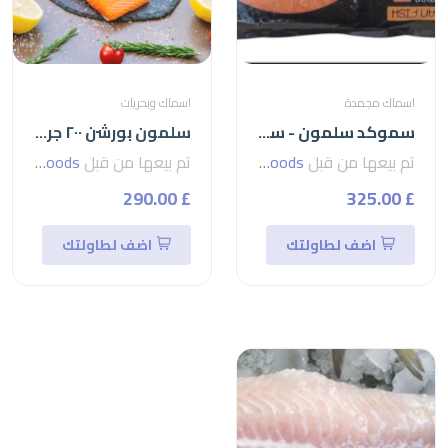
اسماك مجمدة
اسماك وبحريات
سموكد سلمون - سلمون مدخن 200 جرام smoked salmon
سلمون بورشن ٢٠٠ جرامsalmon
تم بيعها من قبل
seven foods
تم بيعها من قبل
seven foods
£ 290.00
£ 325.00
اضف لطاولتك
اضف لطاولتك