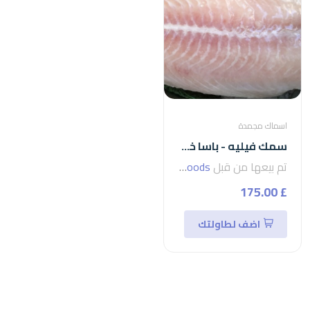
اسماك مجمدة
سمك فيليه - باسا خمسات اعلى تصفية فيتنامي
تم بيعها من قبل
seven foods
£ 175.00
اضف لطاولتك