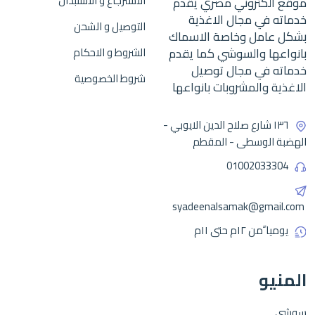
الاسترجاع و الاستبدال
موقع الكتروني مصري يقدم
خدماته في مجال الاغذية
التوصيل و الشحن
بشكل عامل وخاصة الاسماك
بانواعها والسوشي كما يقدم
الشروط و الاحكام
خدماته في مجال توصيل
شروط الخصوصية
الاغذية والمشروبات بانواعها
١٣٦ شارع صلاح الدين الايوبي -
الهضبة الوسطى - المقطم
01002033304
syadeenalsamak@gmail.com
يوميا ًمن ١٢م حتى ١١م
المنيو
سوشي