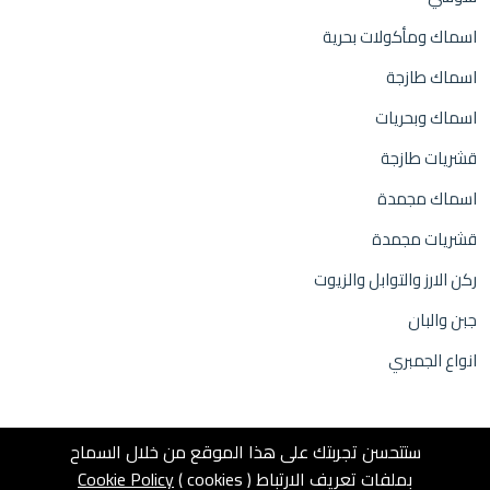
اسماك ومأكولات بحرية
اسماك طازجة
اسماك وبحريات
قشريات طازجة
اسماك مجمدة
قشريات مجمدة
ركن الارز والتوابل والزيوت
جبن والبان
انواع الجمبري
ستتحسن تجربتك على هذا الموقع من خلال السماح
بملفات تعريف الارتباط ( cookies )
Cookie Policy