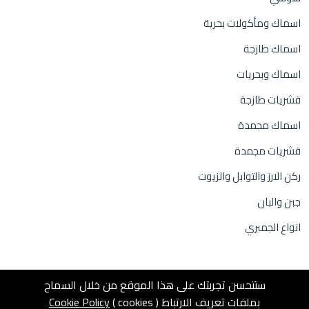
اسماك ومأكولات بحرية
اسماك طازجة
اسماك وبحريات
قشريات طازجة
اسماك مجمدة
قشريات مجمدة
ركن الارز والتوابل والزيوت
جبن والبان
انواع الجمبري
ستتحسن تجربتك على هذا الموقع من خلال السماح
بملفات تعريف الارتباط ( cookies )
Cookie Policy