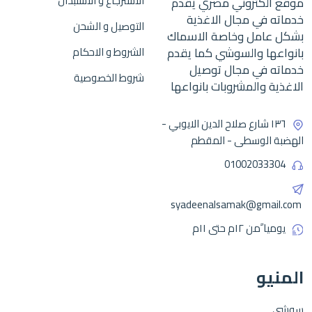
الاسترجاع و الاستبدال
موقع الكتروني مصري يقدم
خدماته في مجال الاغذية
التوصيل و الشحن
بشكل عامل وخاصة الاسماك
بانواعها والسوشي كما يقدم
الشروط و الاحكام
خدماته في مجال توصيل
شروط الخصوصية
الاغذية والمشروبات بانواعها
١٣٦ شارع صلاح الدين الايوبي -
الهضبة الوسطى - المقطم
01002033304
syadeenalsamak@gmail.com
يوميا ًمن ١٢م حتى ١١م
المنيو
سوشي