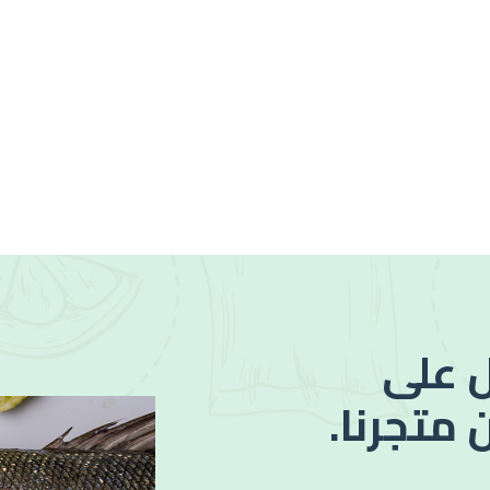
 على
 متجرنا.