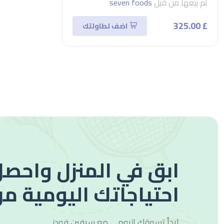
تم بيعها من قبل
seven foods
£ 325.00
اضف لطاولتك
ابق في المنزل واحصل
احتياجاتك اليومية من
ابدأ تسوقك اليومي مع
سيفين فودز