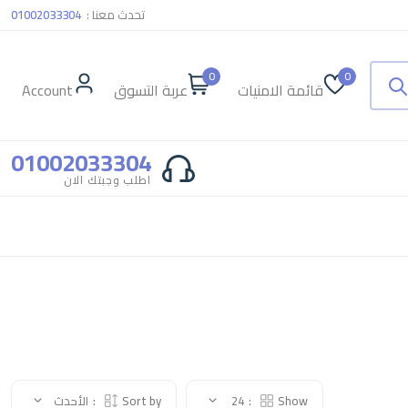
تحدث معنا :
01002033304
0
0
قائمة الامنيات
عربة التسوق
Account
01002033304
اطلب وجبتك الان
Show:
24
Sort by:
الأحدث