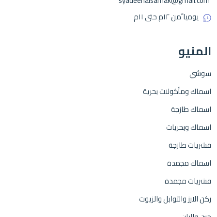
syadeenalsamak@gmail.com
يوميا ًمن ١٢م حتى ١١م
المنيو
سوشي
اسماك ومأكولات بحرية
اسماك طازجة
اسماك وبحريات
قشريات طازجة
اسماك مجمدة
قشريات مجمدة
ركن الارز والتوابل والزيوت
جبن والبان