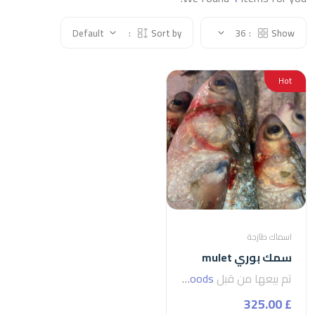
Default
Sort by:
36
Show:
Hot
اسماك طازجة
سمك بوري mulet
تم بيعها من قبل
seven foods
£ 325.00