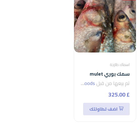
اسماك طازجة
سمك بوري mulet
تم بيعها من قبل
seven foods
£ 325.00
اضف لطاولتك