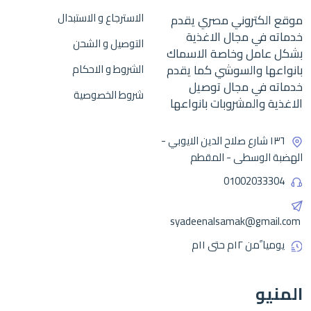
الاسترجاع و الاستبدال
موقع الكتروني مصري يقدم
خدماته في مجال الاغذية
التوصيل و الشحن
بشكل عامل وخاصة الاسماك
بانواعها والسوشي كما يقدم
الشروط و الاحكام
خدماته في مجال توصيل
شروط الخصوصية
الاغذية والمشروبات بانواعها
١٣٦ شارع صلاح الدين الايوبي -
الهضبة الوسطى - المقطم
01002033304
syadeenalsamak@gmail.com
يوميا ًمن ١٢م حتى ١١م
المنيو