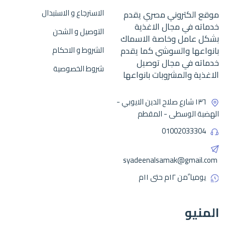
الاسترجاع و الاستبدال
موقع الكتروني مصري يقدم
خدماته في مجال الاغذية
التوصيل و الشحن
بشكل عامل وخاصة الاسماك
بانواعها والسوشي كما يقدم
الشروط و الاحكام
خدماته في مجال توصيل
شروط الخصوصية
الاغذية والمشروبات بانواعها
١٣٦ شارع صلاح الدين الايوبي -
الهضبة الوسطى - المقطم
01002033304
syadeenalsamak@gmail.com
يوميا ًمن ١٢م حتى ١١م
المنيو