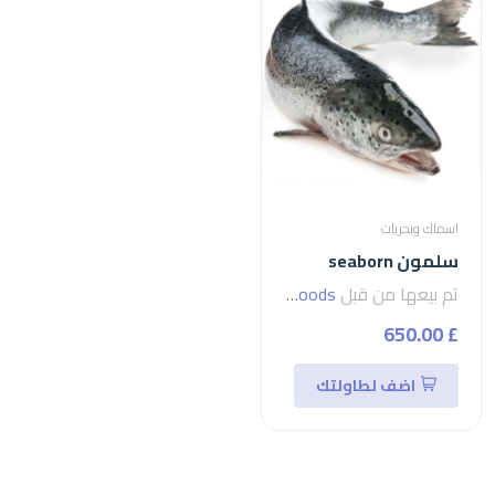
اسماك وبحريات
سلمون seaborn
تم بيعها من قبل
seven foods
£ 650.00
اضف لطاولتك