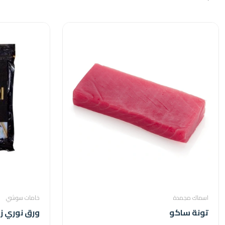
اسماك مجمدة
خامات سوشي
تونة ساكو
ورق نوري زم