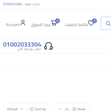
تحدث معنا :
01002033304
0
0
قائمة الامنيات
عربة التسوق
Account
01002033304
اطلب وجبتك الان
Default
Sort by:
24
Show: