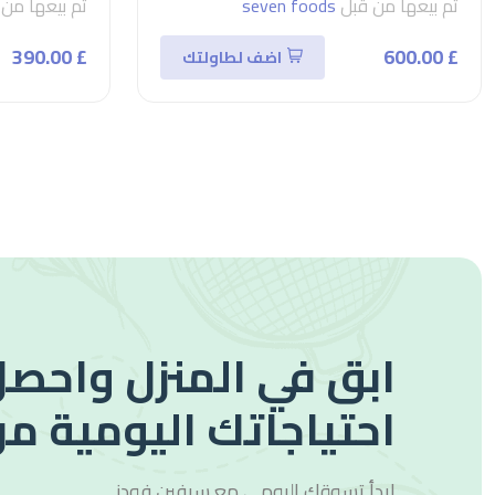
تم بيعها من قبل
seven foods
تم بيعها من
£ 390.00
£ 600.00
اضف لطاولتك
ابق في المنزل واحصل
احتياجاتك اليومية من
ابدأ تسوقك اليومي مع
سيفين فودز