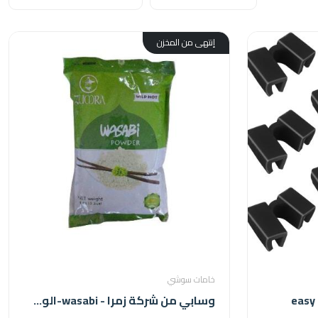
إنتهى من المخزن
خامات سوشي
وسابي من شركة زمرا - wasabi-الوسابي