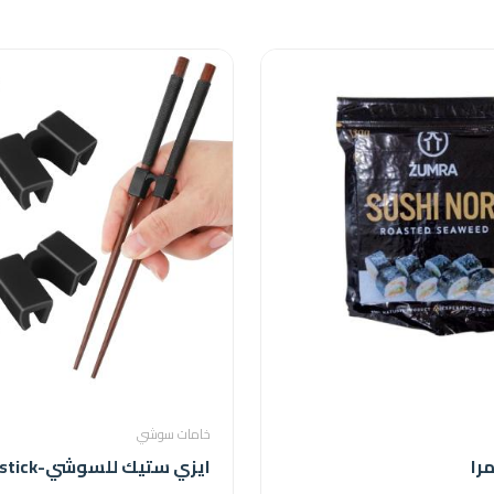
خامات سوشي
را
ايزي ستيك للسوشي-easy stick