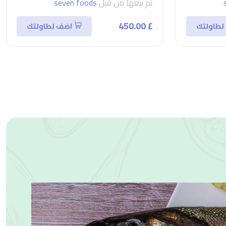
تم بيعها من قبل
seven foods
£ 450.00
لطاولتك
اضف لطاولتك