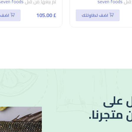
 قبل
seven foods
تم بيعها من قبل
seven foods
£ 105.00
اضف لطاولتك
اضف 
 على
 متجرنا.