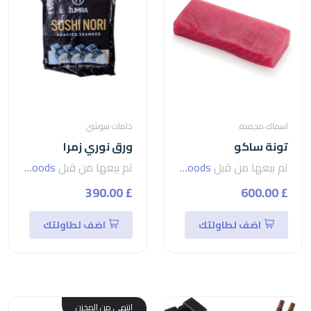
اسماك مجمدة
خامات سوشي
تونة ساكو
ورق نوري زمرا
تم بيعها من قبل
seven foods
تم بيعها من قبل
seven foods
£ 390.00
£ 600.00
اضف لطاولتك
اضف لطاولتك
إنتهى من المخزن