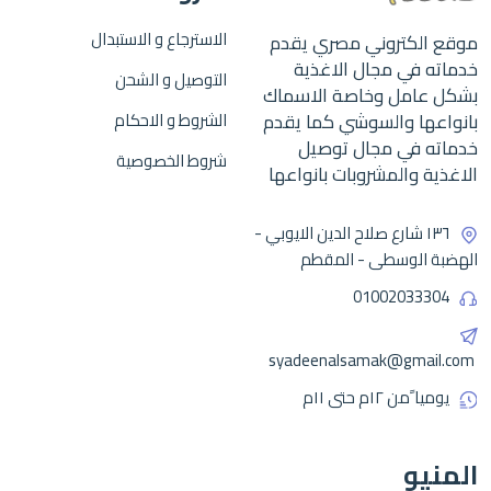
الاسترجاع و الاستبدال
موقع الكتروني مصري يقدم
خدماته في مجال الاغذية
التوصيل و الشحن
بشكل عامل وخاصة الاسماك
بانواعها والسوشي كما يقدم
الشروط و الاحكام
خدماته في مجال توصيل
شروط الخصوصية
الاغذية والمشروبات بانواعها
١٣٦ شارع صلاح الدين الايوبي -
الهضبة الوسطى - المقطم
01002033304
syadeenalsamak@gmail.com
يوميا ًمن ١٢م حتى ١١م
المنيو