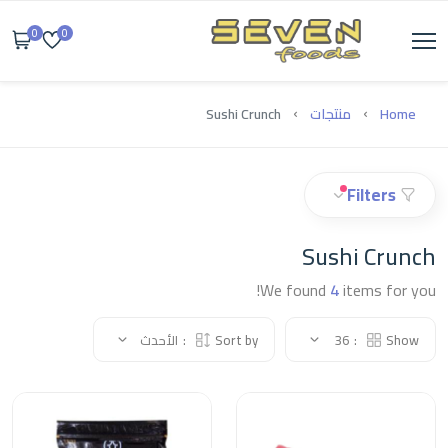
0
0
Home
منتجات
Sushi Crunch
Filters
Sushi Crunch
We found
4
items for you!
Show:
36
Sort by:
الأحدث