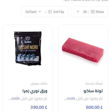
Default
Sort by:
36
Show:
اسماك مجمدة
خامات سوشي
تونة ساكو
ورق نوري زمرا
تم بيعها من قبل
seven foods
تم بيعها من قبل
seven foods
£ 390.00
£ 600.00