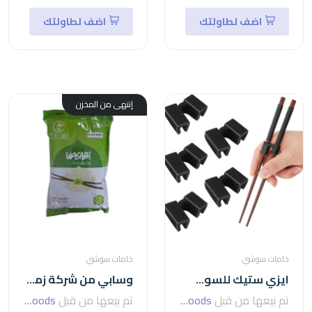
اضف لطاولتك
اضف لطاولتك
إنتهى من المخزن
خامات سوشي
خامات سوشي
ايزي ستيك للسوشي-easy stick
وسابي من شركة زمرا - wasabi-الوسابي
تم بيعها من قبل
seven foods
تم بيعها من قبل
seven foods