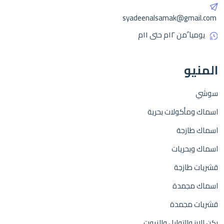
syadeenalsamak@gmail.com
يوميا ًمن ١٢م حتى ١١م
المنيو
سوشي
اسماك ومأكولات بحرية
اسماك طازجة
اسماك وبحريات
قشريات طازجة
اسماك مجمدة
قشريات مجمدة
ركن الارز والتوابل والزيوت