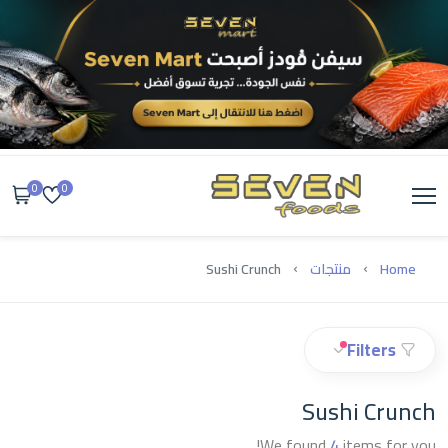
0
0
Home
منتجات
Sushi Crunch
Filters
Sushi Crunch
We found
4
items for you!