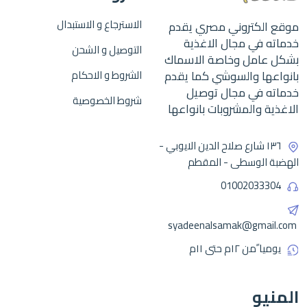
الاسترجاع و الاستبدال
موقع الكتروني مصري يقدم
خدماته في مجال الاغذية
التوصيل و الشحن
بشكل عامل وخاصة الاسماك
بانواعها والسوشي كما يقدم
الشروط و الاحكام
خدماته في مجال توصيل
شروط الخصوصية
الاغذية والمشروبات بانواعها
١٣٦ شارع صلاح الدين الايوبي -
الهضبة الوسطى - المقطم
01002033304
syadeenalsamak@gmail.com
يوميا ًمن ١٢م حتى ١١م
المنيو