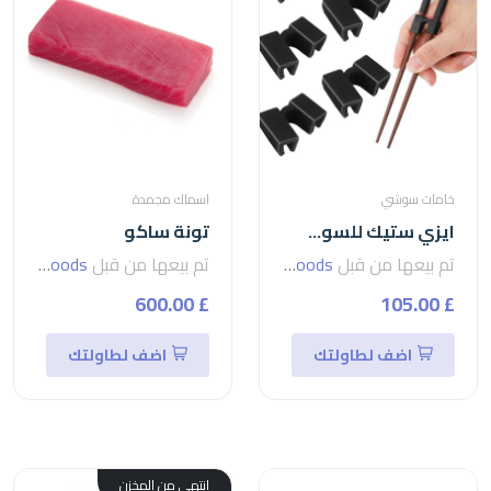
خامات سوشي
اسماك مجمدة
ايزي ستيك للسوشي-easy stick
تونة ساكو
تم بيعها من قبل
seven foods
تم بيعها من قبل
seven foods
£ 600.00
£ 105.00
اضف لطاولتك
اضف لطاولتك
إنتهى من المخزن