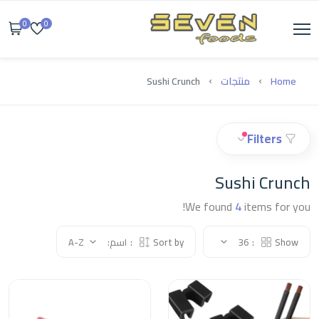
0
0
Home
منتجات
Sushi Crunch
Filters
Sushi Crunch
We found
4
items for you!
Show:
36
Sort by:
اسم: A-Z