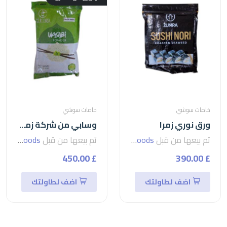
خامات سوشي
خامات سوشي
ورق نوري زمرا
وسابي من شركة زمرا - wasabi-الوسابي
تم بيعها من قبل
seven foods
تم بيعها من قبل
seven foods
£ 450.00
£ 390.00
اضف لطاولتك
اضف لطاولتك