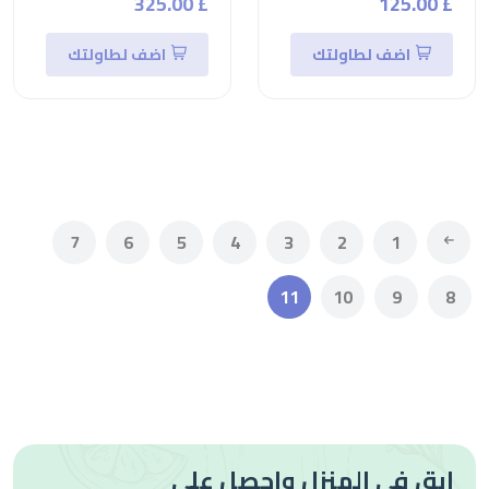
£ 325.00
£ 125.00
اضف لطاولتك
اضف لطاولتك
7
6
5
4
3
2
1
11
10
9
8
ابق في المنزل واحصل على