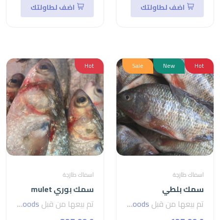
اضف لطاولتك
اضف لطاولتك
Hot
Sale
New
Hot
اسماك طازجة
اسماك طازجة
سمك بلطي
سمك بوري mulet
تم بيعها من قبل
seven foods
تم بيعها من قبل
seven foods