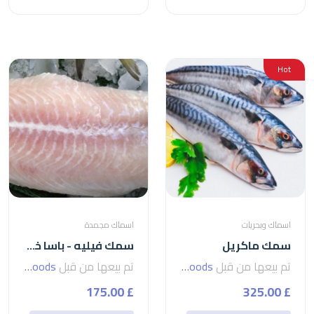
Hot
اسماك وبحريات
اسماك مجمدة
سمك ماكريل
سمك فيليه - باسا خمسات اعلى تصفية فيتنامي
تم بيعها من قبل
seven foods
تم بيعها من قبل
seven foods
£ 175.00
£ 325.00