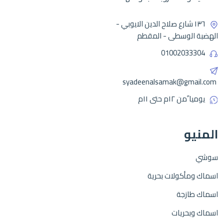
١٣٦ شارع صلاح الدين الايوبي -
الهضبة الوسطى - المقطم
01002033304
syadeenalsamak@gmail.com
يوميا ًمن ١٢م حتى ١١م
المنيو
سوشي
اسماك ومأكولات بحرية
اسماك طازجة
اسماك وبحريات