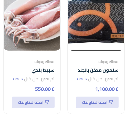
اسماك وبحريات
اسماك وبحريات
سلمون مدخن بالجلد
سبيط بلدي
تم بيعها من قبل
seven foods
تم بيعها من قبل
seven foods
£ 550.00
£ 1,100.00
اضف لطاولتك
اضف لطاولتك