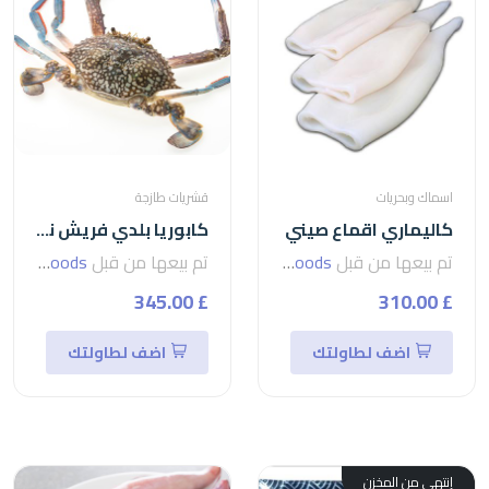
اسماك وبحريات
قشريات طازجة
كاليماري اقماع صيني
كابوريا بلدي فريش نتي (اناث)
تم بيعها من قبل
seven foods
تم بيعها من قبل
seven foods
£ 345.00
£ 310.00
اضف لطاولتك
اضف لطاولتك
إنتهى من المخزن