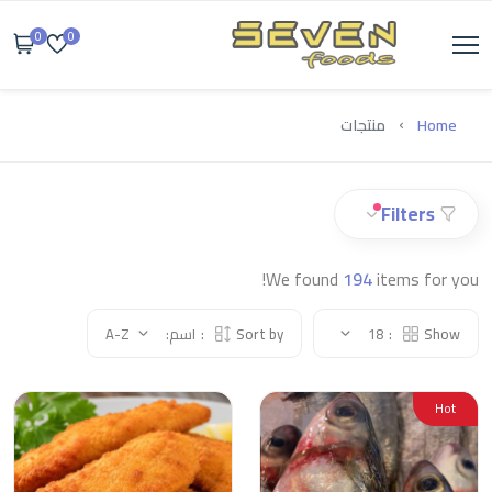
0
0
Home
منتجات
Filters
We found
194
items for you!
Show:
18
Sort by:
اسم: A-Z
Hot