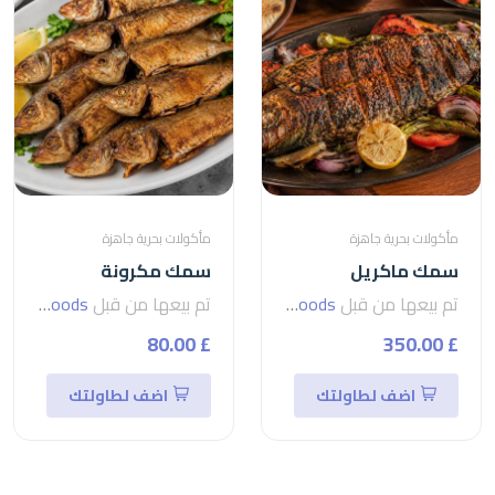
مأكولات بحرية جاهزة
مأكولات بحرية جاهزة
سمك ماكريل
سمك مكرونة
تم بيعها من قبل
seven foods
تم بيعها من قبل
seven foods
£ 80.00
£ 350.00
اضف لطاولتك
اضف لطاولتك