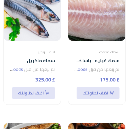
اسماك مجمدة
اسماك وبحريات
سمك فيليه - باسا خمسات اعلى تصفية فيتنامي
سمك ماكريل
تم بيعها من قبل
seven foods
تم بيعها من قبل
seven foods
£ 325.00
£ 175.00
اضف لطاولتك
اضف لطاولتك