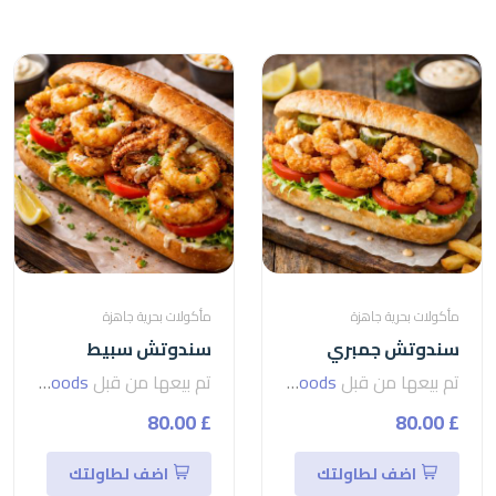
مأكولات بحرية جاهزة
مأكولات بحرية جاهزة
سندوتش جمبري
سندوتش سبيط
تم بيعها من قبل
seven foods
تم بيعها من قبل
seven foods
£ 80.00
£ 80.00
اضف لطاولتك
اضف لطاولتك