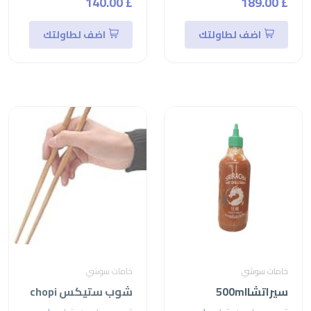
£ 140.00
£ 189.00
اضف لطاولتك
اضف لطاولتك
خامات سوشي
خامات سوشي
سيراتشا500ml
شوب ستيكس chopi