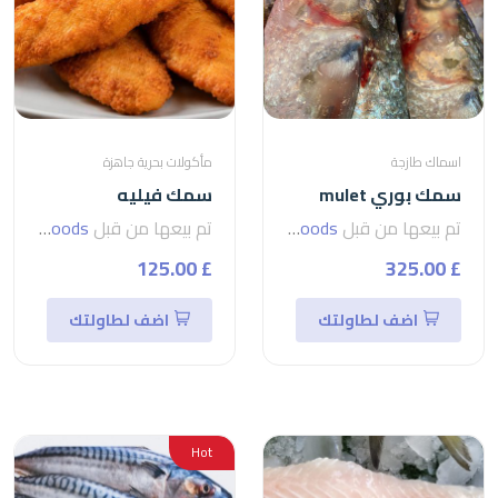
اسماك طازجة
مأكولات بحرية جاهزة
سمك بوري mulet
سمك فيليه
تم بيعها من قبل
seven foods
تم بيعها من قبل
seven foods
£ 125.00
£ 325.00
اضف لطاولتك
اضف لطاولتك
Hot