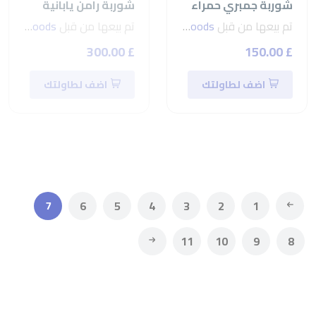
شوربة جمبري حمراء
شوربة رامن يابانية
تم بيعها من قبل
seven foods
تم بيعها من قبل
seven foods
£ 300.00
£ 150.00
اضف لطاولتك
اضف لطاولتك
7
6
5
4
3
2
1
11
10
9
8