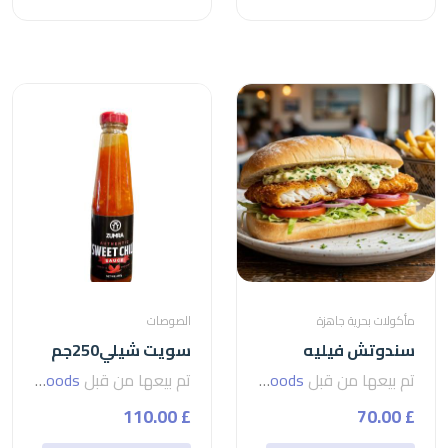
مأكولات بحرية جاهزة
الصوصات
سندوتش فيليه
سويت شيلي250جم
تم بيعها من قبل
seven foods
تم بيعها من قبل
seven foods
£ 110.00
£ 70.00