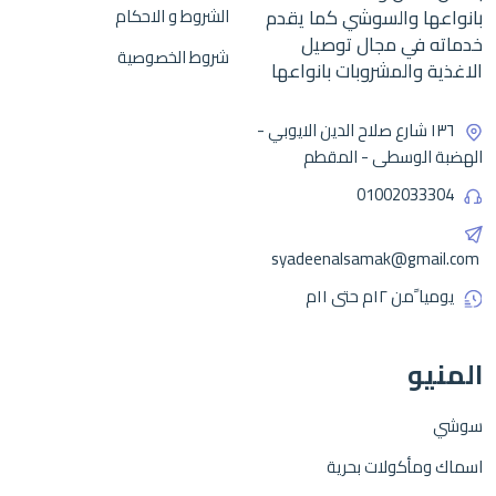
بانواعها والسوشي كما يقدم
الشروط و الاحكام
خدماته في مجال توصيل
شروط الخصوصية
الاغذية والمشروبات بانواعها
١٣٦ شارع صلاح الدين الايوبي -
الهضبة الوسطى - المقطم
01002033304
syadeenalsamak@gmail.com
يوميا ًمن ١٢م حتى ١١م
المنيو
سوشي
اسماك ومأكولات بحرية