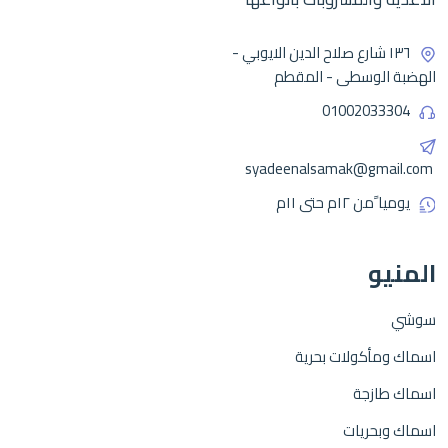
١٣٦ شارع صلاح الدين الايوبي -
الهضبة الوسطى - المقطم
01002033304
syadeenalsamak@gmail.com
يوميا ًمن ١٢م حتى ١١م
المنيو
سوشي
اسماك ومأكولات بحرية
اسماك طازجة
اسماك وبحريات