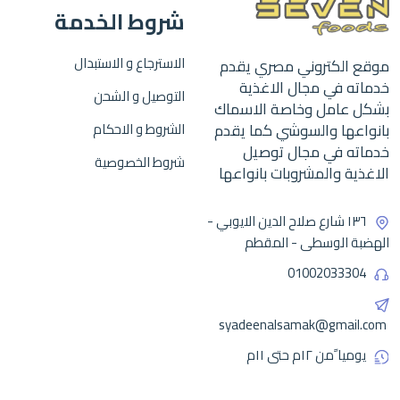
شروط الخدمة
الاسترجاع و الاستبدال
موقع الكتروني مصري يقدم
خدماته في مجال الاغذية
التوصيل و الشحن
بشكل عامل وخاصة الاسماك
بانواعها والسوشي كما يقدم
الشروط و الاحكام
خدماته في مجال توصيل
شروط الخصوصية
الاغذية والمشروبات بانواعها
١٣٦ شارع صلاح الدين الايوبي -
الهضبة الوسطى - المقطم
01002033304
syadeenalsamak@gmail.com
يوميا ًمن ١٢م حتى ١١م