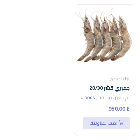
انواع الجمبري
جمبري قشر 20/30
تم بيعها من قبل
seven foods
£ 950.00
اضف لطاولتك