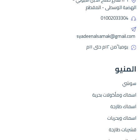
الهضبة الوسطى - المقطم
01002033304
syadeenalsamak@gmail.com
يوميا ًمن ١٢م حتى ١١م
المنيو
سوشي
اسماك ومأكولات بحرية
اسماك طازجة
اسماك وبحريات
قشريات طازجة