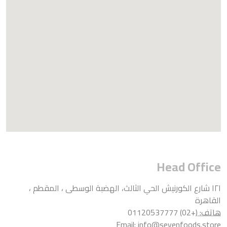
Head Office
١٢١ شارع الكورنيش الحي الثالث، الهضبة الوسطى ، المقطم ،
القاهرة
هاتف:
(+02) 01120537777
Email:
info@sevenfoods.store