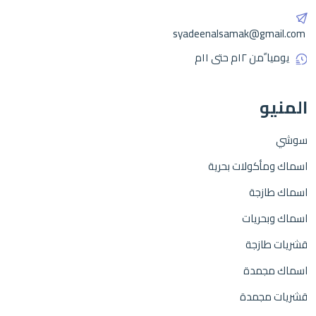
syadeenalsamak@gmail.com
يوميا ًمن ١٢م حتى ١١م
المنيو
سوشي
اسماك ومأكولات بحرية
اسماك طازجة
اسماك وبحريات
قشريات طازجة
اسماك مجمدة
قشريات مجمدة