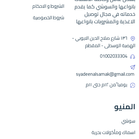
بانواعها والسوشي كما يقدم
الشروط و الاحكام
خدماته في مجال توصيل
شروط الخصوصية
الاغذية والمشروبات بانواعها
١٣٦ شارع صلاح الدين الايوبي -
الهضبة الوسطى - المقطم
01002033304
syadeenalsamak@gmail.com
يوميا ًمن ١٢م حتى ١١م
المنيو
سوشي
اسماك ومأكولات بحرية