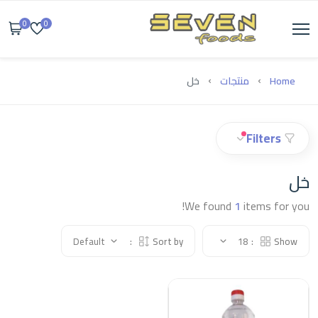
0
0
Home
منتجات
خل
Filters
خل
We found
1
items for you!
Default
Sort by:
18
Show: