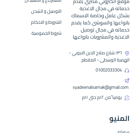
الاسترجاع و الاستبدال
موقع الكتروني مصري يقدم
خدماته في مجال الاغذية
التوصيل و الشحن
بشكل عامل وخاصة الاسماك
بانواعها والسوشي كما يقدم
الشروط و الاحكام
خدماته في مجال توصيل
شروط الخصوصية
الاغذية والمشروبات بانواعها
١٣٦ شارع صلاح الدين الايوبي -
الهضبة الوسطى - المقطم
01002033304
syadeenalsamak@gmail.com
يوميا ًمن ١٢م حتى ١١م
المنيو
سوشي