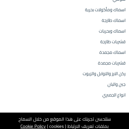
اسماك ومأكولات بحرية
اسماك طازجة
اسماك وبحريات
قشريات طازجة
اسماك مجمدة
قشريات مجمدة
ركن الارز والتوابل والزيوت
جبن والبان
انواع الجمبري
ستتحسن تجربتك على هذا الموقع من خلال السماح
بملفات تعريف الارتباط ( cookies )
Cookie Policy