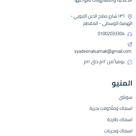
١٣٦ شارع صلاح الدين الايوبي -
الهضبة الوسطى - المقطم
01002033304
syadeenalsamak@gmail.com
يوميا ًمن ١٢م حتى ١١م
المنيو
سوشي
اسماك ومأكولات بحرية
اسماك طازجة
اسماك وبحريات