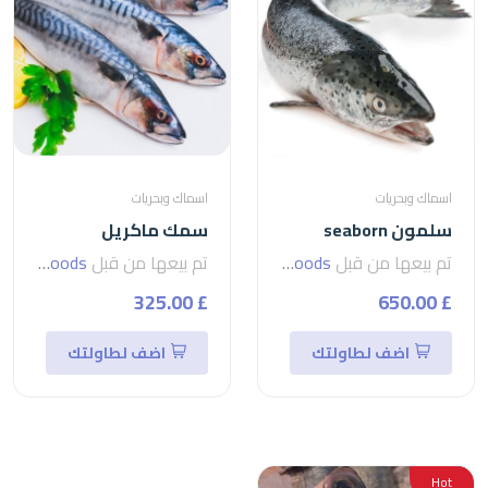
اسماك وبحريات
اسماك وبحريات
سلمون seaborn
سمك ماكريل
تم بيعها من قبل
seven foods
تم بيعها من قبل
seven foods
£ 325.00
£ 650.00
اضف لطاولتك
اضف لطاولتك
Hot