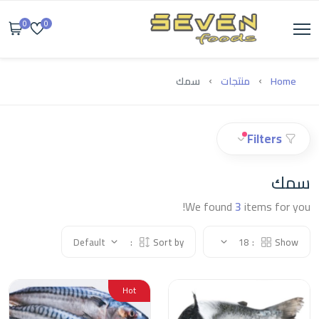
0
0
Home
منتجات
سمك
Filters
سمك
We found
3
items for you!
Default
Sort by:
18
Show:
Hot