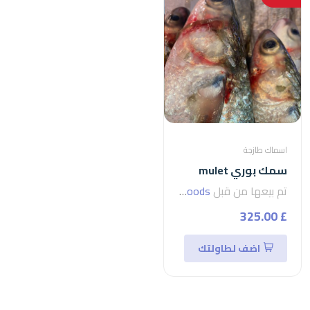
اسماك طازجة
سمك بوري mulet
تم بيعها من قبل
seven foods
£ 325.00
اضف لطاولتك