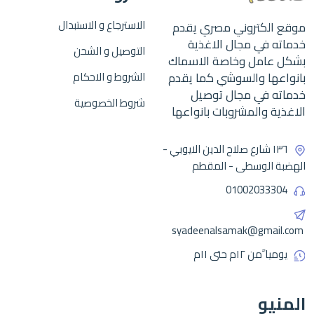
الاسترجاع و الاستبدال
موقع الكتروني مصري يقدم
خدماته في مجال الاغذية
التوصيل و الشحن
بشكل عامل وخاصة الاسماك
بانواعها والسوشي كما يقدم
الشروط و الاحكام
خدماته في مجال توصيل
شروط الخصوصية
الاغذية والمشروبات بانواعها
١٣٦ شارع صلاح الدين الايوبي -
الهضبة الوسطى - المقطم
01002033304
syadeenalsamak@gmail.com
يوميا ًمن ١٢م حتى ١١م
المنيو