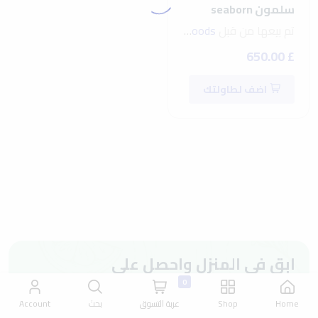
سلمون seaborn
تم بيعها من قبل
seven foods
£ 650.00
اضف لطاولتك
ابق في المنزل واحصل على
احتياجاتك اليومية من متجرنا.
0
Home
Shop
عربة التسوق
بحث
Account
ابدأ تسوقك اليومي مع
سيفين فودز