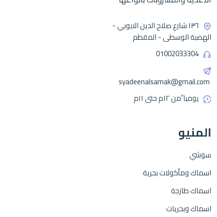
١٣٦ شارع صلاح الدين الايوبي -
الهضبة الوسطى - المقطم
01002033304
syadeenalsamak@gmail.com
يوميا ًمن ١٢م حتى ١١م
المنيو
سوشي
اسماك ومأكولات بحرية
اسماك طازجة
اسماك وبحريات