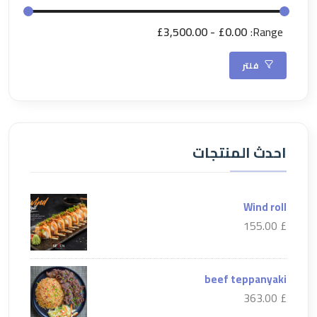
£3,500.00
£0.00
Range:
فلتر
احدث المنتجات
Wind roll
£ 155.00
beef teppanyaki
£ 363.00