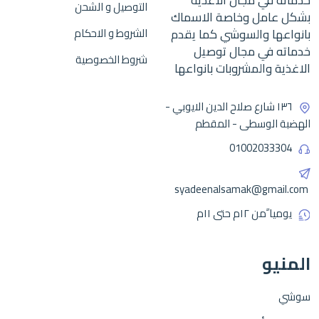
التوصيل و الشحن
بشكل عامل وخاصة الاسماك
بانواعها والسوشي كما يقدم
الشروط و الاحكام
خدماته في مجال توصيل
شروط الخصوصية
الاغذية والمشروبات بانواعها
١٣٦ شارع صلاح الدين الايوبي -
الهضبة الوسطى - المقطم
01002033304
syadeenalsamak@gmail.com
يوميا ًمن ١٢م حتى ١١م
المنيو
سوشي