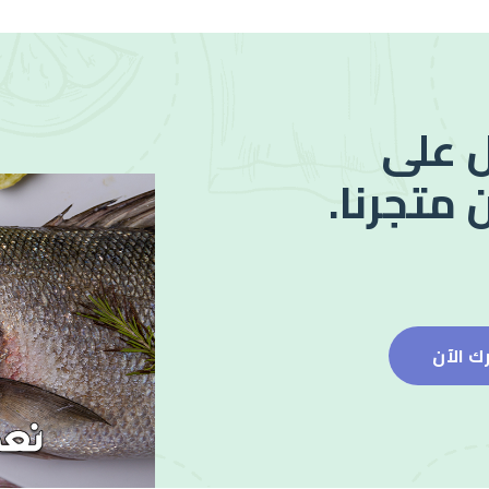
 على
 متجرنا.
ك الآن