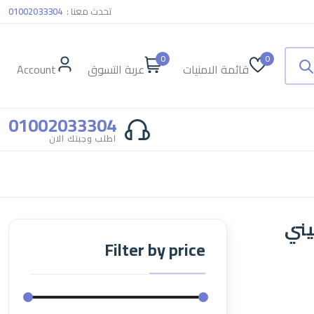
تحدث معنا :
01002033304
0
0
قائمة الامنيات
عربة التسوق
Account
01002033304
اطلب وجبتك الان
يني
Filter by price