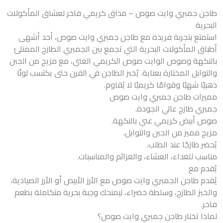
طاجن جمبري وايت صوص – مذاق كريمي فاخر لعشاق المأكولات
البحرية
استمتع بتجربة فريدة مع طاجن جمبري وايت صوص، أحد أشهى
أطباق المأكولات البحرية التي تجمع بين الجمبري الطازج الممتلئ
بالنكهة وصوص الوايت صوص الكريمي الغني، مع مزيج من الجبن
والتوابل المختارة بعناية. يُخبز الطاجن في الفرن حتى يكتسب لونًا
ذهبيًا شهيًا وقوامًا كريميًا لا يُقاوم.
مميزات طاجن جمبري وايت صوص
جمبري طازج عالي الجودة.
صوص أبيض كريمي غني بالنكهة.
مزيج مميز من الجبن والتوابل.
يُحضر طازجًا عند الطلب.
مناسب للغداء، العشاء، والعزائم والمناسبات.
يُقدم مع
يُقدم طاجن الجمبري وايت صوص مع الأرز الأبيض أو الأرز الصيادية،
والخبز الطازج، وسلطة خضراء، ليمنحك وجبة بحرية متكاملة بطعم
فاخر.
لماذا تختار طاجن جمبري وايت صوص؟