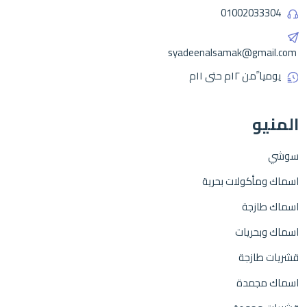
01002033304
syadeenalsamak@gmail.com
يوميا ًمن ١٢م حتى ١١م
المنيو
سوشي
اسماك ومأكولات بحرية
اسماك طازجة
اسماك وبحريات
قشريات طازجة
اسماك مجمدة