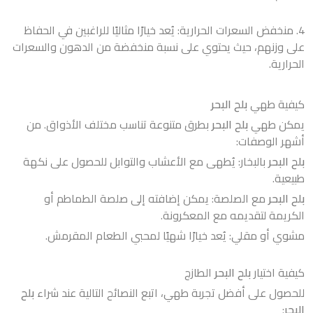
4. منخفض السعرات الحرارية: يُعد خيارًا مثاليًا للراغبين في الحفاظ
على وزنهم، حيث يحتوي على نسبة منخفضة من الدهون والسعرات
الحرارية.
كيفية طهي
بلح البحر
يمكن طهي
بلح البحر
بطرق متنوعة تناسب مختلف الأذواق. من
أشهر الوصفات:
بلح البحر
بالبخار: يُطهى مع الأعشاب والتوابل للحصول على نكهة
طبيعية.
بلح البحر
مع الصلصة: يمكن إضافته إلى صلصة الطماطم أو
الكريمة لتقديمه مع المعكرونة.
مشوي أو مقلي: يُعد خيارًا شهيًا لمحبي الطعام المقرمش.
كيفية اختيار
بلح البحر
الطازج
للحصول على أفضل تجربة طهي، اتبع النصائح التالية عند شراء
بلح
البحر
: