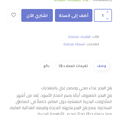
أضف إلى السلة
اشتري الآن
فئات:
قشريات مجمدة
العلامات:
اسماك مجمدة
وصف
تقيمات العملاء (0)
بائع
بلح البحر
: غذاء صحي ومصدر غني بالمغذيات
بلح البحر
، المعروف أيضًا باسم المحار الأسود، يُعد من أشهر
المأكولات البحرية المنتشرة حول العالم، خاصةً في المناطق
الساحلية. يتميز
بلح البحر
بنكهته اللذيذة وقيمته الغذائية العالية،
مما يجعله خيارًا صحيًا لمحبي الأطعمة البحرية.