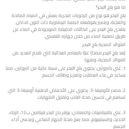
ما هو
بلح البحر
؟
بلح البحر
هو نوع من الرخويات البحرية يعيش في المياه المالحة
والعذبة، ويتميز بقوقعته الصلبة البيضاوية ذات اللون الداكن.
يتغذى
بلح البحر
على الكائنات الدقيقة الموجودة في الماء عن
طريق تصفية الماء من خلال جهازه التنفسي.
الفوائد الصحية
بلح البحر
يُعد
بلح البحر
مصدرًا غنيًا بالعناصر الغذائية التي تقدم العديد من
الفوائد الصحية، ومنها:
1. غني بالبروتين: يحتوي
بلح البحر
على نسبة عالية من البروتين، مما
يساعد في بناء العضلات وتعزيز وظائف الجسم.
2. مصدر للأوميغا-3: يحتوي على الأحماض الدهنية أوميغا-3 التي
تساهم في تحسين صحة القلب وتقليل الالتهابات.
3. غني بالفيتامينات والمعادن: يوفر بلح البحر فيتامين ب12، الزنك،
الحديد، والسيلينيوم، مما يعزز صحة الجهاز المناعي ويحسن أداء
الجسم.