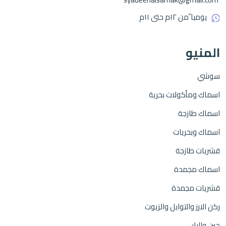
يوميا ًمن ١٢م حتى ١١م
المنيو
سوشي
اسماك ومأكولات بحرية
اسماك طازجة
اسماك وبحريات
قشريات طازجة
اسماك مجمدة
قشريات مجمدة
ركن الارز والتوابل والزيوت
جبن والبان