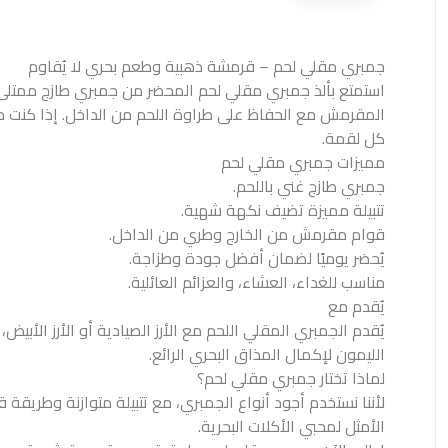
جمبري مقلي لحم – قرمشة ذهبية وطعم بحري لا يُقاوم
استمتع بألذ جمبري مقلي لحم المحضر من جمبري طازج ممتلئ با
المقرمش مع الحفاظ على طراوة اللحم من الداخل. إذا كنت من
كل لقمة.
مميزات جمبري مقلي لحم
جمبري طازج غني باللحم.
تتبيلة مميزة تضيف نكهة شهية.
قوام مقرمش من الخارج وطري من الداخل.
يُحضر يوميًا لضمان أفضل جودة وطزاجة.
مناسب للغداء، العشاء، والعزائم العائلية.
يُقدم مع
يُقدم الجمبري المقلي اللحم مع الأرز الصيادية أو الأرز الأب
الليمون لإكمال المذاق البحري الرائع.
لماذا تختار جمبري مقلي لحم؟
لأننا نستخدم أجود أنواع الجمبري، مع تتبيلة متوازنة وطريقة 
الأمثل لمحبي الأكلات البحرية.