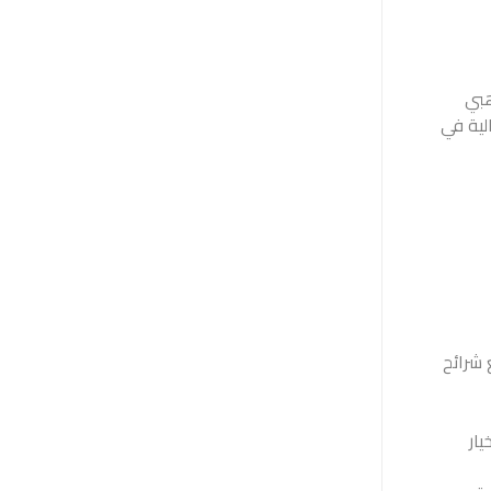
هبي
لية في
 شرائح
يار