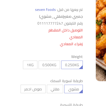
تم بيعها من قبل:
seven foods
جمبري صغير(مقلي_مشوي)
رقم التليفون 011117777247
التوصيل داخل المقطم
المعادي
زهراء المعادي
Weight
1KG
0.500KG
0.250KG
طريقة تسوية السمك
مشوي
مقلي
صوص احمر
طريقة التسوية