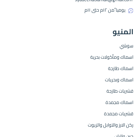
يوميا ًمن ١٢م حتى ١١م
المنيو
سوشي
اسماك ومأكولات بحرية
اسماك طازجة
اسماك وبحريات
قشريات طازجة
اسماك مجمدة
قشريات مجمدة
ركن الارز والتوابل والزيوت
جبن والبان