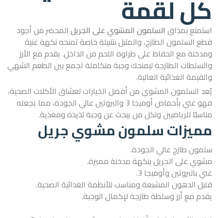
كل لقمة
استمتع بمذاق
السلمون المشوي على الجريل
المحضر من أجود
قطع السلمون الطازج، والمتبل بتتبيلة خاصة تمنحه نكهة غنية
ومدخنة مع الحفاظ على طراوة اللحم من الداخل. يقدم مع الأرز
والسلطات الطازجة ليمنحك وجبة متكاملة تجمع بين الطعم الشهي
والقيمة الغذائية العالية.
يُعد السلمون المشوي من أفضل الخيارات لعشاق الأكلات الصحية،
فهو غني بأحماض أوميجا 3 والبروتين عالي الجودة، مما يجعله
مناسبًا للرياضيين ولكل من يبحث عن وجبة لذيذة ومغذية.
مميزات سلمون مشوي جريل
سلمون طازج عالي الجودة.
مشوي على الجريل بنكهة مدخنة مميزة.
غني بالبروتين وأوميجا 3.
قليل الدهون المشبعة ومناسب للأنظمة الغذائية الصحية.
يقدم مع أرز وسلطة طازجة لإكمال الوجبة.