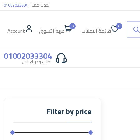
تحدث معنا :
01002033304
0
0
قائمة الامنيات
عربة التسوق
Account
01002033304
اطلب وجبتك الان
Filter by price