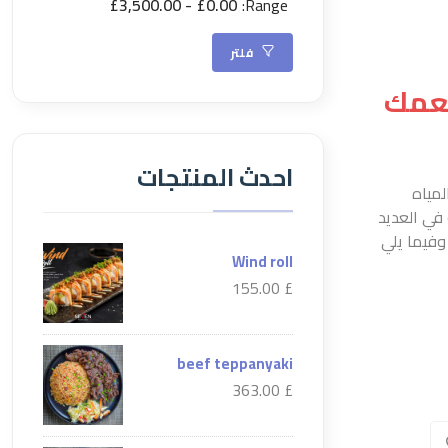
£3,500.00
£0.00
Range:
فلتر
طعمك
احدث المنتجات
لمياه
 في العديد
وفيما يلي
Wind roll
£ 155.00
beef teppanyaki
£ 363.00