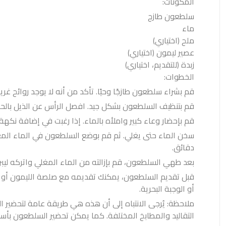
المكونات:
سلطعون طازج
ماء
ملح (اختياري)
عصير ليمون (اختياري)
زبدة (للتقديم، اختياري)
الخطوات:
قم بشراء سلطعون طازجًا وحيًا. تأكد من أنه لا يوجد روائح غري
قم بتنظيف السلطعون بشكل جيد. افصل الرأس عن الذيل بالحر
قم بإحضار وعاء كبير واملأه بالماء. إذا رغبت في إضافة نكهة
دقائق.
بعد طهي السلطعون، قم بإزالته من الماء المغلي واتركه ليبرد ق
قبل تقديم السلطعون، يمكنك تقديمه مع صلصة الليمون أو زبد
أو الوجبة البحرية.
ملاحظة: يُرجى الانتباه إلى أن هذه هي طريقة عامة لتحضير
التقاليد والمطابخ المختلفة. كما يمكن تحضير السلطعون بأسا