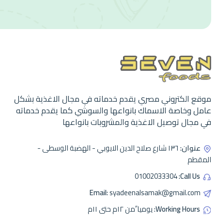
موقع الكتروني مصري يقدم خدماته في مجال الاغذية بشكل
عامل وخاصة الاسماك بانواعها والسوشي كما يقدم خدماته
في مجال توصيل الاغذية والمشروبات بانواعها
عنوان:
١٣٦ شارع صلاح الدين الايوبي - الهضبة الوسطى -
المقطم
01002033304
Call Us:
Email:
syadeenalsamak@gmail.com
Working Hours:
يوميا ًمن ١٢م حتى ١١م