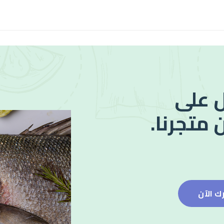
 على
 متجرنا.
ك الآن