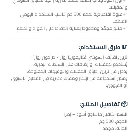
✅
لون أسود جذاب
يضيف لمسة بصرية راقية لأطباق السوشي
والمقبلات.
✅
عبوة اقتصادية
بحجم 500 جم تناسب الاستخدام اليومي
المكثف.
✅
منتج مجمّد ومحفوظ بعناية
للحفاظ على القوام والطعم.
🥢 طرق الاستخدام:
تزيين لفائف السوشي (كاليفورنيا رول - دراجون رول).
يُستخدم كمقبلات أو إضافات على السلطات البحرية.
يدخل في تزيين أطباق المقبلات والبوفيهات المفتوحة.
يمكن استخدامه في ابتكار وصفات عصرية في المطبخ الآسيوي
أو الفيوجن.
📦 تفاصيل المنتج:
الاسم:
كافيار ماساجو أسود – زمرا
الحجم:
500 جم
الحالة:
مجمد