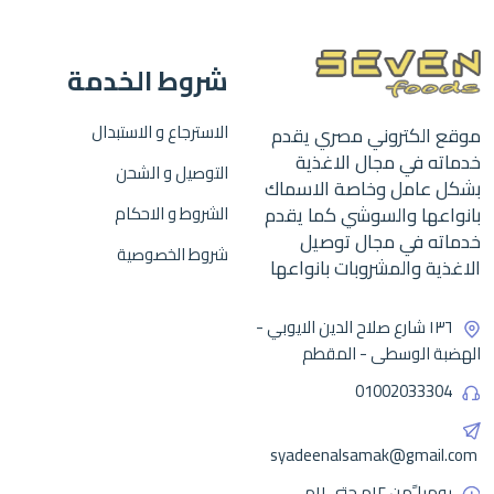
شروط الخدمة
الاسترجاع و الاستبدال
موقع الكتروني مصري يقدم
خدماته في مجال الاغذية
التوصيل و الشحن
بشكل عامل وخاصة الاسماك
بانواعها والسوشي كما يقدم
الشروط و الاحكام
خدماته في مجال توصيل
شروط الخصوصية
الاغذية والمشروبات بانواعها
١٣٦ شارع صلاح الدين الايوبي -
الهضبة الوسطى - المقطم
01002033304
syadeenalsamak@gmail.com
يوميا ًمن ١٢م حتى ١١م