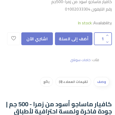
كافيار ماساجو اسود من زمرا-500جم
رقم التليفون 01002033304
In stock
Availability:
أضف إلى السلة
اشتري الآن
فئات:
خامات سوشي
وصف
تقيمات العملاء (0)
بائع
كافيار ماساجو أسود من زمرا - 500 جم |
جودة فاخرة ولمسة احترافية لأطباق