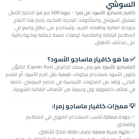
السوشي
كافيار ماساجو الأسود من زمرا - عبوة 500 جم
هو الاختيار الأمثل
لعشاق السوشي والمأكولات البحرية الفاخرة. يتميز هذا المنتج
بجودته العالية وطعمه الفريد، ويُستخدم على نطاق واسع في
المطاعم اليابانية والعالمية، لإضفاء لمسة جمالية ونكهة راقية
على مختلف الأطباق.
✅ ما هو كافيار ماساجو الأسود؟
الماساجو الأسود
هو بيض سمك الكابيلين (Capelin Roe) المُلوَّن
باللون الأسود باستخدام مكونات طبيعية مثل الحبر الأسود أو الفحم
النباتي، ويُعد من المكونات الأساسية في تحضير السوشي، خاصة
في لفائف
كاليفورنيا رول
وغيرها من الأصناف اليابانية الشهيرة.
💡 مميزات كافيار ماساجو زمرا:
✅
جودة ممتازة
تناسب الاستخدام المهني في المطاعم
والفنادق.
✅
نكهة بحرية مميزة
تضيف طابعًا فاخرًا للأطباق.