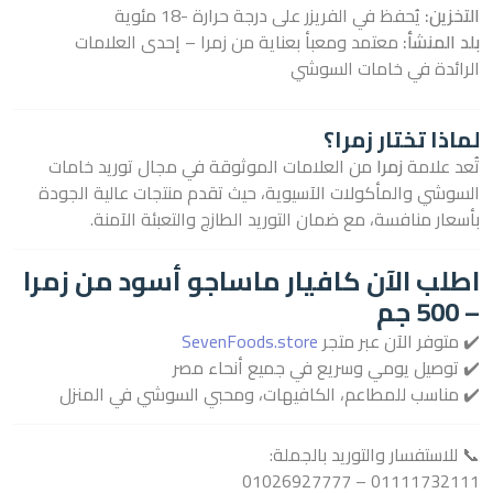
التخزين:
يُحفظ في الفريزر على درجة حرارة -18 مئوية
بلد المنشأ:
معتمد ومعبأ بعناية من زمرا – إحدى العلامات
الرائدة في خامات السوشي
لماذا تختار زمرا؟
تُعد علامة
زمرا
من العلامات الموثوقة في مجال توريد خامات
السوشي والمأكولات الآسيوية، حيث تقدم منتجات عالية الجودة
بأسعار منافسة، مع ضمان التوريد الطازج والتعبئة الآمنة.
اطلب الآن كافيار ماساجو أسود من زمرا
– 500 جم
✔️ متوفر الآن عبر متجر
SevenFoods.store
✔️ توصيل يومي وسريع في جميع أنحاء مصر
✔️ مناسب للمطاعم، الكافيهات، ومحبي السوشي في المنزل
📞 للاستفسار والتوريد بالجملة:
01111732111 – 01026927777