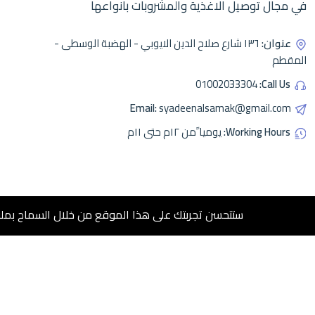
في مجال توصيل الاغذية والمشروبات بانواعها
عنوان:
١٣٦ شارع صلاح الدين الايوبي - الهضبة الوسطى -
المقطم
01002033304
Call Us:
Email:
syadeenalsamak@gmail.com
Working Hours:
يوميا ًمن ١٢م حتى ١١م
ستتحسن تجربتك على هذا الموقع من خلال السماح بملفات تعريف
© 2025 Inweb