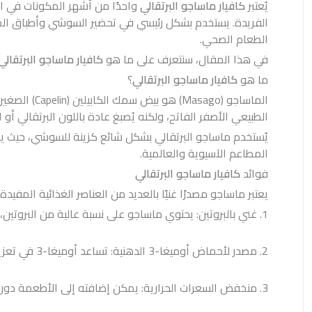
يُعتبر
كافيار ماساجو البرتقالي
واحدًا من أشهر المكونات في ال
الفريدة. يستخدم بشكل رئيسي في تحضير السوشي وأطباق المأكولا
الطعام الصحي.
في هذا المقال، سنتعرف على ما هو
كافيار ماساجو البرتقالي
ما هو
كافيار ماساجو البرتقالي
؟
الماساجو (go
الطبيعي الأصفر الفاتح، ولكنه يُصبغ عادة باللون البرتقالي أو
يُستخدم ماساجو البرتقالي بشكل شائع كزينة للسوشي، حيث ي
المطاعم الآسيوية والعالمية.
فوائد
كافيار ماساجو البرتقالي
يعتبر ماساجو مصدرًا غنيًا بالعديد من العناصر الغذائية المفيدة
1. غني بالبروتين: يحتوي ماساجو على نسبة عالية من البروتين، مما يجعله خيارًا ممتازًا لدعم بناء العضلات والحفاظ على صحة الجسم.
2. مصدر لأحماض أوميغا-3 الدهنية: تساعد أوميغا-3 في تعزيز صحة القلب والدماغ وتقليل الالتهابات في الجسم.
3. منخفض السعرات الحرارية: يمكن إضافته إلى الأطعمة دون القلق بشأن زيادة الوزن.