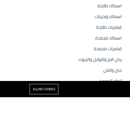
اسماك طازجة
اسماك وبحريات
قشريات طازجة
اسماك مجمدة
قشريات مجمدة
ركن الارز والتوابل والزيوت
جبن والبان
انواع الجمبري
ALLOW COOKIES
تابعونا
اشترك الان و احصل علي احدث التخفيضات