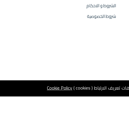
الشروط و الاحكام
شروط الخصوصية
 الارتباط ( cookies )
Cookie Policy
01002033304
اطلب وجبتك الان