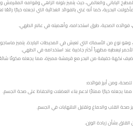
مطبخ الياباني والعالمي، حيث يتميز بلونه الزاهي وقوامه المقرمش و
ت البحرية، كما أنه غني بالفوائد الغذائية التي تجعله خيارًا رائعًا 
، فوائده الصحية، طرق استخدامه، وأهميته في عالم الطهي.
Masa) هو بيض سمك الكابيلين (Capelin) الصغير، وهو نوع من الأسماك التي تعيش في المحيطات الباردة. يتميز ماسا
 الأحمر ليعطيه مظهراً أكثر جاذبية عند استخدامه في الطهي.
ضيف نكهة خفيفة من البحر مع قرمشة مميزة، مما يجعله مكونًا شائعً
 للصحة، ومن أبرز فوائده: