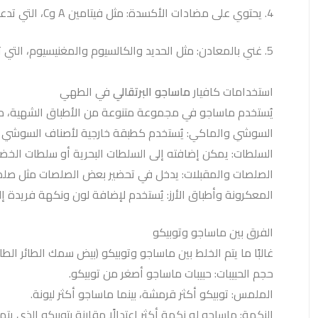
4. يحتوي على مضادات الأكسدة: مثل فيتامين A وC، التي تدعم الجهاز المناعي وتحمي الخلايا من التلف.
5. غني بالمعادن: مثل الحديد والكالسيوم والمغنيسيوم، التي تعزز صحة العظام والأسنان.
استخدامات كافيار
ماساجو البرتقالي
في الطهي
يُستخدم ماساجو في مجموعة متنوعة من الأطباق الشهية، من
السوشي والماكي: يُستخدم كطبقة خارجية لأصناف السوشي مث
السلطات: يمكن إضافته إلى السلطات البحرية أو سلطات الخضا
الصلصات والمقبلات: يدخل في تحضير بعض الصلصات مثل صلص
المعكرونة وأطباق الأرز: يُستخدم لإضافة لون ونكهة فريدة إلى
الفرق بين ماساجو وتوبيكو
غالبًا ما يتم الخلط بين ماساجو وتوبيكو (بيض سمك الطائر الطا
حجم الحبيبات: حبيبات ماساجو أصغر من توبيكو.
الملمس: توبيكو أكثر قرمشة، بينما ماساجو أكثر ليونة.
النكهة: ماساجو له نكهة أكثر اعتدالًا مقارنة بتوبيكو الذي يتم