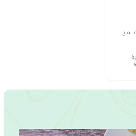
بب إضافة الملح
ية