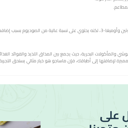
لمطاعم.
بشكل عام، يعتبر ماساجو خيارًا صحيًا بسبب محتواه الغني بالبروتين وأوميغا-3، لكنه يحتوي على نسبة عالية من الصوديوم بس
شي والمأكولات البحرية، حيث يجمع بين المذاق اللذيذ والفوائد الغذائ
ة لإضافتها إلى أطباقك، فإن ماساجو هو خيار مثالي يستحق التجربة!
 على