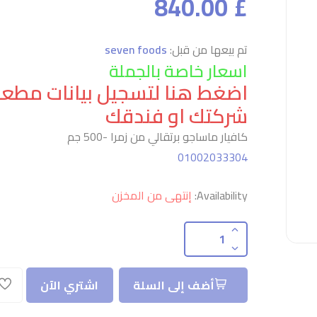
£ 840.00
تم بيعها من قبل:
seven foods
اسعار خاصة بالجملة
اضغط هنا لتسجيل بيانات مطع
شركتك او فندقك
كافيار ماساجو برتقالي من زمرا -500 جم
01002033304
Availability:
إنتهى من المخزن
أضف إلى السلة
اشتري الآن