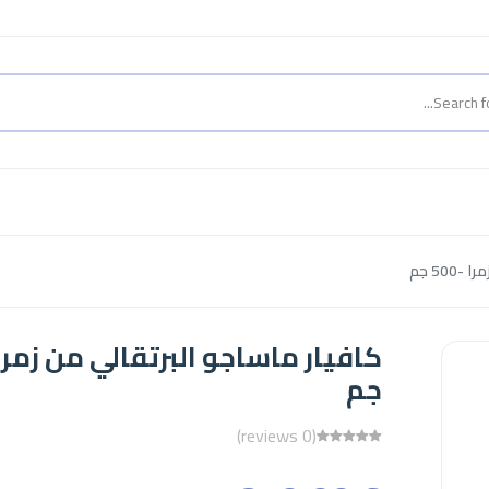
50 جم
جم
(0 reviews)