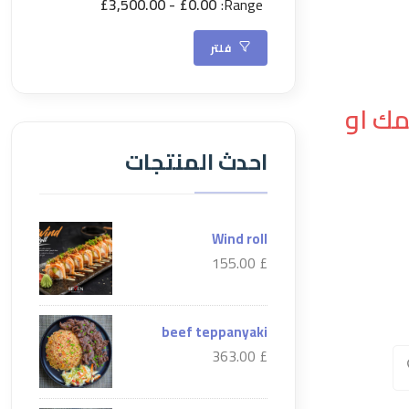
£3,500.00
£0.00
Range:
فلتر
مك او
احدث المنتجات
Wind roll
£ 155.00
beef teppanyaki
£ 363.00