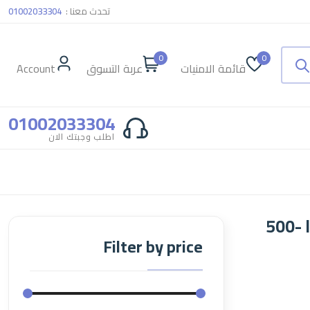
تحدث معنا :
01002033304
0
0
قائمة الامنيات
عربة التسوق
Account
01002033304
اطلب وجبتك الان
كافيار ماساجو البرتقالي من زمرا -500
Filter by price