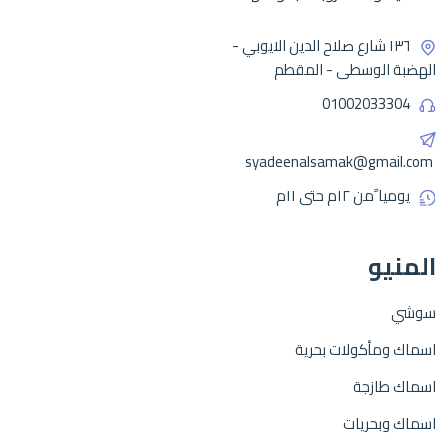
١٣٦ شارع صلاح الدين الايوبي -
الهضبة الوسطى - المقطم
01002033304
syadeenalsamak@gmail.com
يوميا ًمن ١٢م حتى ١١م
المنيو
سوشي
اسماك ومأكولات بحرية
اسماك طازجة
اسماك وبحريات