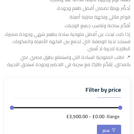
تُحضَّر يوميًا لضمان أفضل طعم وجودة.
قوام مثالي ونكهة منزلية أصيلة.
تُقدَّم ساخنة وتناسب جميع الوجبات.
إذا كنت تبحث عن أفضل ملوخية سادة بطعم شهي وجودة مميزة،
فستجد لدينا الوصفة التي تجمع بين النكهة الأصيلة والمكونات
الطازجة لتجربة لا تُنسى.
📍 اطلب الملوخية السادة الآن واستمتع بطبق مصري غني
بالمذاق، يُقدَّم طازجًا مع سرعة في التحضير وجودة تستحق التجربة.
Filter by price
£3,500.00
£0.00
Range:
فلتر