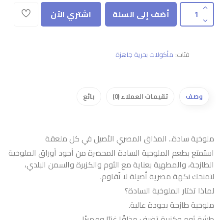
أضف إلى السلة
اشتري الآن
فئات:
مأكولات بحرية جاهزة
وصف
تقيمات العملاء (0)
بائع
ملوخية سادة.. المذاق المصري الأصيل في كل ملعقة
استمتع بطعم الملوخية السادة المحضرة من أجود أوراق الملوخية
الطازجة، والمطهية بعناية مع الثوم والكزبرة والسمن البلدي،
لتمنحك نكهة مصرية أصيلة لا تُقاوم.
لماذا تختار الملوخية السادة؟
ملوخية طازجة بجودة عالية.
طشة ثوم وكزبرة تضيف مذاقًا غنيًا ومميزًا.