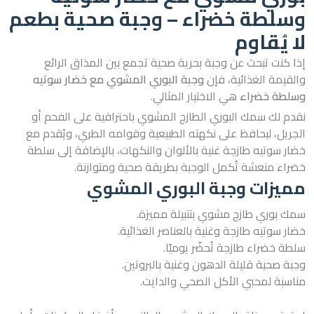
وسلطة خضراء – وجبة صحية بطعم
لا يُقاوم
إذا كنت تبحث عن وجبة بحرية صحية تجمع بين المذاق الرائع
والقيمة الغذائية، فإن
وجبة البوري المشوي مع خضار سوتيه
وسلطة خضراء
هي الاختيار المثالي.
نقدم لك سمك البوري الطازج المشوي باحترافية على الفحم أو
الجريل، ليحافظ على نكهته الطبيعية وقوامه الطري، ويُقدم مع
خضار سوتيه طازجة غنية بالألوان والنكهات، بالإضافة إلى سلطة
خضراء منعشة تُكمل الوجبة بطريقة صحية ومتوازنة.
مميزات وجبة البوري المشوي
سمك بوري طازج مشوي بتتبيلة مميزة.
خضار سوتيه طازجة وغنية بالعناصر الغذائية.
سلطة خضراء طازجة تُحضّر يوميًا.
وجبة صحية قليلة الدهون وغنية بالبروتين.
مناسبة لمحبي الأكل الصحي والدايت.