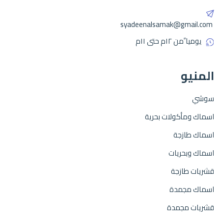
syadeenalsamak@gmail.com
يوميا ًمن ١٢م حتى ١١م
المنيو
سوشي
اسماك ومأكولات بحرية
اسماك طازجة
اسماك وبحريات
قشريات طازجة
اسماك مجمدة
قشريات مجمدة