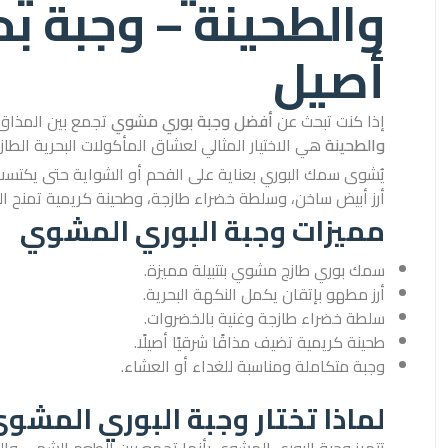
والطحينة – وجبة ب
أصيل
إذا كنت تبحث عن
أفضل وجبة بوري مشوي
تجمع بين المذاق ا
والطحينة
هي الاختيار المثالي لعشاق المأكولات البحرية الطاز
يُشوى سمك البوري بعناية على الفحم أو الشواية حتى يكتسب 
أرز أبيض ساخن، وسلطة خضراء طازجة، وطحينة كريمية تمنح الوجبة
مميزات وجبة البوري المشوي
سمك بوري طازج مشوي بتتبيلة مميزة.
أرز مطهو بإتقان يكمل النكهة البحرية.
سلطة خضراء طازجة وغنية بالخضروات.
طحينة كريمية تضيف مذاقًا شرقيًا أصيلًا.
وجبة متكاملة ومناسبة للغداء أو العشاء.
لماذا تختار وجبة البوري المشو