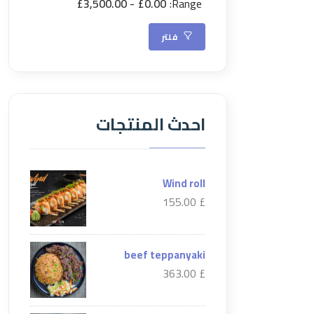
£3,500.00
£0.00
Range:
فلتر
احدث المنتجات
Wind roll
£ 155.00
beef teppanyaki
£ 363.00