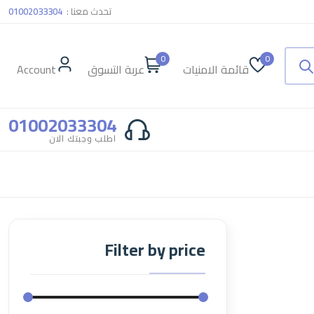
تحدث معنا :
01002033304
0
0
قائمة الامنيات
عربة التسوق
Account
01002033304
اطلب وجبتك الان
Filter by price