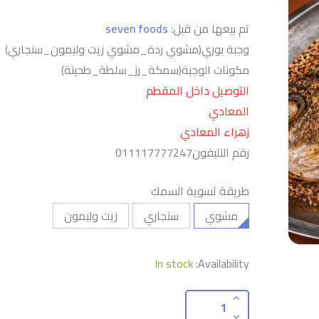
تم بيعها من قبل:
seven foods
وجبة بوري(مشوي ردة_مشوي زيت وليمون_سنجاري)
مكونات الوجبة(سمكة_رز_سلطة_طحينة)
التوصيل داخل المقطم
المعادي
زهراء المعادي
رقم التليفون011117777247
طريقة تسوية السمك
مشوي
سنجاري
زيت وليمون
In stock
Availability: