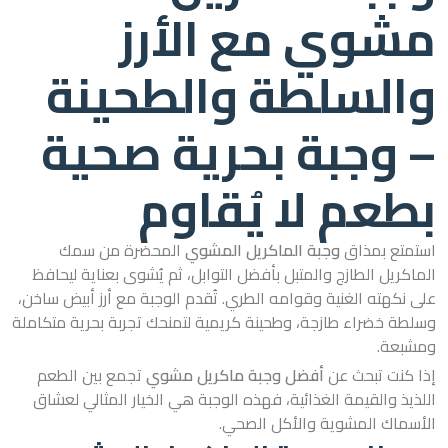
مشوي مع الأرز
والسلطة والطحينة
– وجبة بحرية صحية
بطعم لا يُقاوم
استمتع بمذاق
وجبة الماكريل المشوي
المحضرة من سمك
الماكريل الطازج والمتبل بأفضل التوابل، ثم يُشوى بعناية ليحافظ
على نكهته الغنية وقوامه الطري. تُقدم الوجبة مع أرز أبيض ساخن،
وسلطة خضراء طازجة، وطحينة كريمية لتمنحك تجربة بحرية متكاملة
ومشبعة.
إذا كنت تبحث عن
أفضل وجبة ماكريل مشوي
تجمع بين الطعم
اللذيذ والقيمة الغذائية، فهذه الوجبة هي الخيار المثالي لعشاق
الأسماك المشوية والأكل الصحي.