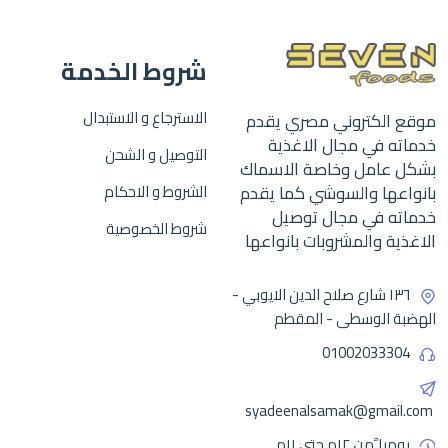
شروط الخدمة
الاسترجاع و الاستبدال
موقع الكتروني مصري يقدم
خدماته في مجال الاغذية
التوصيل و الشحن
بشكل عامل وخاصة الاسماك
بانواعها والسوشي كما يقدم
الشروط و الاحكام
خدماته في مجال توصيل
شروط الخصوصية
الاغذية والمشروبات بانواعها
١٣٦ شارع صلاح الدين الايوبي -
الهضبة الوسطى - المقطم
01002033304
syadeenalsamak@gmail.com
يوميا ًمن ١٢م حتى ١١م