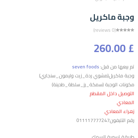
وجبة ماكريل
(0 reviews)
£ 260.00
تم بيعها من قبل:
seven foods
وجبة ماكريل(مشوي ردة_زيت وليمون_سنجاري)
مكونات الوجبة (سمكة_رز_سلطة_طحينة)
التوصيل داخل المقطم
المعادي
زهراء المعادي
رقم التليفون011117777247
طريقة تسوية السمك