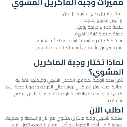
مميزات وجبة الماكريل المشوي
سمك ماكريل طازج مشوي بإتقان.
أرز أبيض مطهو بعناية.
سلطة خضراء طازجة يوميًا.
طحينة كريمية غنية بالنكهة.
وجبة متكاملة ومشبعة تناسب الغداء أو العشاء.
غنية بالبروتين وأحماض أوميجا 3 المفيدة للجسم.
لماذا تختار وجبة الماكريل
المشوي؟
تتميز هذه الوجبة بمذاقها المدخن الشهي وقيمتها الغذائية
العالية، حيث يوفر الماكريل بروتينًا عالي الجودة ودهونًا صحية، بينما
يكمل الأرز والسلطة والطحينة الوجبة لتمنحك توازنًا بين الطعم
والفائدة.
اطلب الآن
استمتع بأشهى
وجبة ماكريل مشوي مع الأرز والسلطة والطحينة
،
المحضرة من أجود المكونات وبأعلى معايير الجودة، لتصل إليك