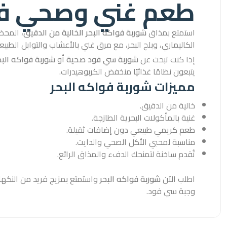
طعم غني وصحي في
استمتع بمذاق
شوربة فواكه البحر الخالية من الدقيق
، المحض
الكاليماري، وبلح البحر، مع مرق غني بالأعشاب والتوابل الطبيع
إذا كنت تبحث عن
شوربة سي فود صحية
أو
شوربة فواكه الب
يتبعون نظامًا غذائيًا منخفض الكربوهيدرات.
مميزات شوربة فواكه البحر
خالية من الدقيق.
غنية بالمأكولات البحرية الطازجة.
طعم كريمي طبيعي دون إضافات ثقيلة.
مناسبة لمحبي الأكل الصحي والدايت.
تُقدم ساخنة لتمنحك الدفء والمذاق الرائع.
اطلب الآن
شوربة فواكه البحر
واستمتع بمزيج فريد من النكهات 
وجبة سي فود.