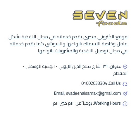
موقع الكتروني مصري يقدم خدماته في مجال الاغذية بشكل
عامل وخاصة الاسماك بانواعها والسوشي كما يقدم خدماته
في مجال توصيل الاغذية والمشروبات بانواعها
عنوان:
١٣٦ شارع صلاح الدين الايوبي - الهضبة الوسطى -
المقطم
01002033304
Call Us:
Email:
syadeenalsamak@gmail.com
Working Hours:
يوميا ًمن ١٢م حتى ١١م