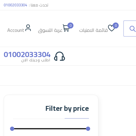
تحدث معنا :
01002033304
0
0
قائمة الامنيات
عربة التسوق
Account
01002033304
اطلب وجبتك الان
Filter by price