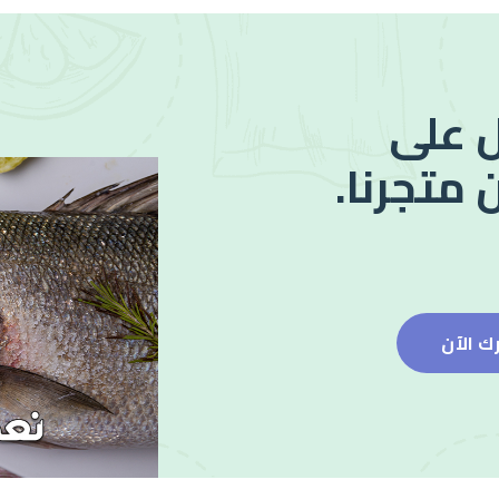
 على
 متجرنا.
ك الآن