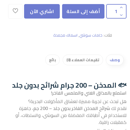
أضف إلى السلة
اشتري الآن
فئات:
خامات سوشي
,
اسماك مجمدة
وصف
تقيمات العملاء (0)
بائع
🐟 المدخن – 200 جرام شرائح بدون جلد
استمتع بالمذاق الغني والملمس الفاخر!
هل تبحث عن تجربة مميزة لعشاق المأكولات البحرية؟
نقدم لك
شرائح المدخن الفاخر بدون جلد – 200 جم
، جاهزة
للاستخدام في أطباقك المفضلة من السوشي، والسلطات، أو
كمقبلات راقية.