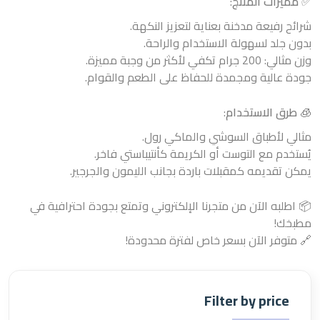
✅
مميزات المنتج
:
شرائح رفيعة مدخنة بعناية لتعزيز النكهة.
بدون جلد لسهولة الاستخدام والراحة.
وزن مثالي: 200 جرام تكفي لأكثر من وجبة مميزة.
جودة عالية ومجمدة للحفاظ على الطعم والقوام.
🧊
طرق الاستخدام
:
مثالي لأطباق السوشي والماكي رول.
يُستخدم مع التوست أو الكريمة كأنتيباستي فاخر.
يمكن تقديمه كمقبلات باردة بجانب الليمون والجرجير.
📦 اطلبه الآن من متجرنا الإلكتروني وتمتع بجودة احترافية في
مطبخك!
🔗 متوفر الآن بسعر خاص لفترة محدودة!
Filter by price