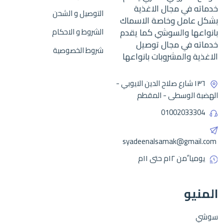
خدماته في مجال الاغذية
التوصيل و الشحن
بشكل عامل وخاصة الاسماك
بانواعها والسوشي كما يقدم
الشروط و الاحكام
خدماته في مجال توصيل
شروط الخصوصية
الاغذية والمشروبات بانواعها
١٣٦ شارع صلاح الدين الايوبي -
الهضبة الوسطى - المقطم
01002033304
syadeenalsamak@gmail.com
يوميا ًمن ١٢م حتى ١١م
المنيو
سوشي