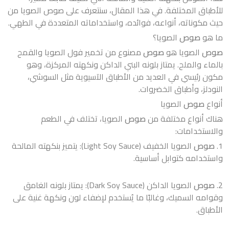
للأطباق المختلفة. في هذا المقال، سنتعرف على صوص الصويا من
حيث مكوناته، أنواعه، فوائده، واستخداماته المتعددة في الطهي.
ما هو
صوص
الصويا؟
صوص
الصويا هو
صوص
مصنوع من تخمير فول الصويا والقمح
بالماء والملح. يمتاز بلونه البني الداكن ونكهته المركزة، وهو
مكون رئيسي في العديد من الأطباق الآسيوية مثل السوشي،
النودلز، وأطباق الخضروات.
أنواع
صوص
الصويا
هناك أنواع مختلفة من
صوص
الصويا، تختلف في الطعم
والاستخدامات:
1.
صوص
الصويا الخفيف (Light Soy Sauce): يتميز بنكهته المالحة
واستخدامه كتوابل أساسية.
2.
صوص
الصويا الداكن (Dark Soy Sauce): يمتاز بلونه الغامق
وقوامه السميك، وغالبًا ما يُستخدم لإضفاء لون ونكهة غنية على
الأطباق.