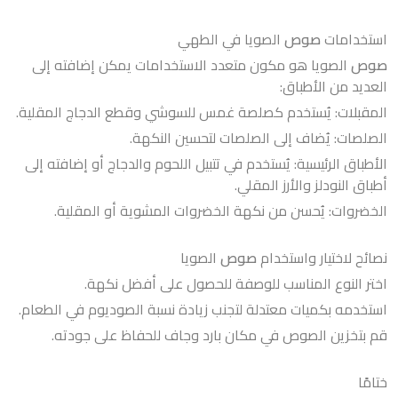
استخدامات
صوص
الصويا في الطهي
صوص
الصويا هو مكون متعدد الاستخدامات يمكن إضافته إلى
العديد من الأطباق:
المقبلات: يُستخدم كصلصة غمس للسوشي وقطع الدجاج المقلية.
الصلصات: يُضاف إلى الصلصات لتحسين النكهة.
الأطباق الرئيسية: يُستخدم في تتبيل اللحوم والدجاج أو إضافته إلى
أطباق النودلز والأرز المقلي.
الخضروات: يُحسن من نكهة الخضروات المشوية أو المقلية.
نصائح لاختيار واستخدام
صوص
الصويا
اختر النوع المناسب للوصفة للحصول على أفضل نكهة.
استخدمه بكميات معتدلة لتجنب زيادة نسبة الصوديوم في الطعام.
قم بتخزين الصوص في مكان بارد وجاف للحفاظ على جودته.
ختامًا