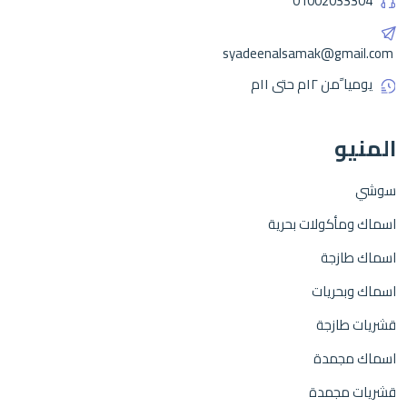
01002033304
syadeenalsamak@gmail.com
يوميا ًمن ١٢م حتى ١١م
المنيو
سوشي
اسماك ومأكولات بحرية
اسماك طازجة
اسماك وبحريات
قشريات طازجة
اسماك مجمدة
قشريات مجمدة