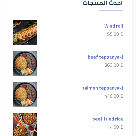
احدث المنتجات
Wind roll
£ 155.00
beef teppanyaki
£ 363.00
salmon teppanyaki
£ 440.00
beef fried rice
£ 114.00