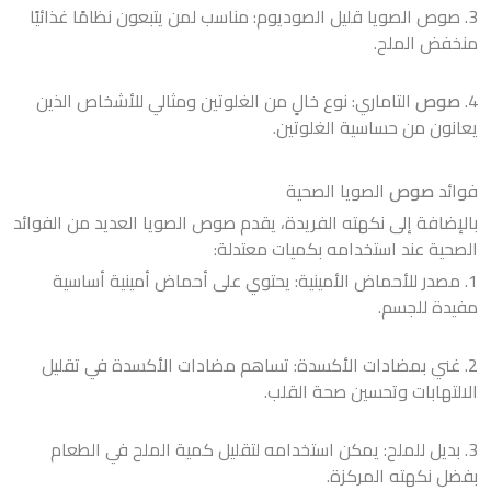
3. صوص الصويا قليل الصوديوم: مناسب لمن يتبعون نظامًا غذائيًا
منخفض الملح.
4.
صوص
التاماري: نوع خالٍ من الغلوتين ومثالي للأشخاص الذين
يعانون من حساسية الغلوتين.
فوائد
صوص
الصويا الصحية
بالإضافة إلى نكهته الفريدة، يقدم صوص الصويا العديد من الفوائد
الصحية عند استخدامه بكميات معتدلة:
1. مصدر للأحماض الأمينية: يحتوي على أحماض أمينية أساسية
مفيدة للجسم.
2. غني بمضادات الأكسدة: تساهم مضادات الأكسدة في تقليل
الالتهابات وتحسين صحة القلب.
3. بديل للملح: يمكن استخدامه لتقليل كمية الملح في الطعام
بفضل نكهته المركزة.