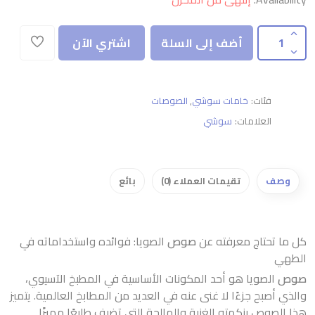
أضف إلى السلة
اشتري الآن
فئات:
خامات سوشي
,
الصوصات
العلامات:
سوشي
وصف
تقيمات العملاء (0)
بائع
كل ما تحتاج معرفته عن
صوص
الصويا: فوائده واستخداماته في
الطهي
صوص
الصويا هو أحد المكونات الأساسية في المطبخ الآسيوي،
والذي أصبح جزءًا لا غنى عنه في العديد من المطابخ العالمية. يتميز
هذا الصوص بنكهته الغنية والمالحة التي تضيف طابعًا مميزًا