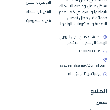
التوصيل و الشحن
بشكل عامل وخاصة الاسماك
بانواعها والسوشي كما يقدم
الشروط و الاحكام
خدماته في مجال توصيل
شروط الخصوصية
الاغذية والمشروبات بانواعها
١٣٦ شارع صلاح الدين الايوبي -
الهضبة الوسطى - المقطم
01002033304
syadeenalsamak@gmail.com
يوميا ًمن ١٢م حتى ١١م
المنيو
سوشي