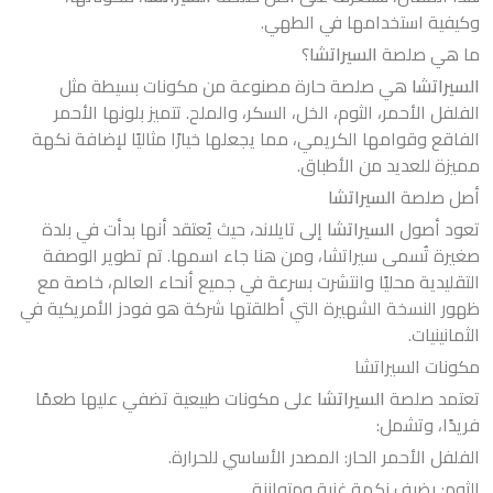
وكيفية استخدامها في الطهي.
ما هي صلصة
السيراتشا
؟
السيراتشا
هي صلصة حارة مصنوعة من مكونات بسيطة مثل
الفلفل الأحمر، الثوم، الخل، السكر، والملح. تتميز بلونها الأحمر
الفاقع وقوامها الكريمي، مما يجعلها خيارًا مثاليًا لإضافة نكهة
مميزة للعديد من الأطباق.
أصل صلصة
السيراتشا
تعود أصول
السيراتشا
إلى تايلاند، حيث يُعتقد أنها بدأت في بلدة
صغيرة تُسمى سيراتشا، ومن هنا جاء اسمها. تم تطوير الوصفة
التقليدية محليًا وانتشرت بسرعة في جميع أنحاء العالم، خاصة مع
ظهور النسخة الشهيرة التي أطلقتها شركة هو فودز الأمريكية في
الثمانينيات.
مكونات السيراتشا
تعتمد صلصة
السيراتشا
على مكونات طبيعية تضفي عليها طعمًا
فريدًا، وتشمل:
الفلفل الأحمر الحار: المصدر الأساسي للحرارة.
الثوم: يضيف نكهة غنية ومتوازنة.