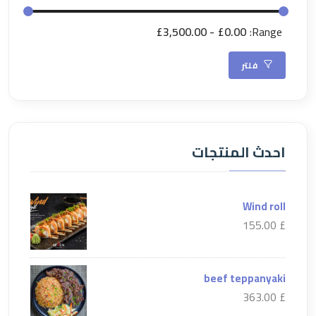
£3,500.00
£0.00
Range:
فلتر
احدث المنتجات
Wind roll
£ 155.00
beef teppanyaki
£ 363.00