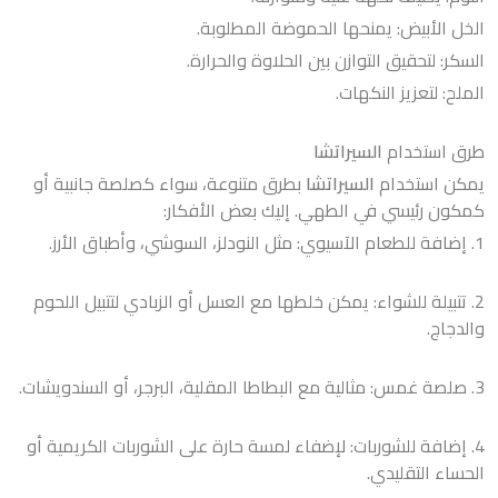
الخل الأبيض: يمنحها الحموضة المطلوبة.
السكر: لتحقيق التوازن بين الحلاوة والحرارة.
الملح: لتعزيز النكهات.
طرق استخدام
السيراتشا
يمكن استخدام
السيراتشا
بطرق متنوعة، سواء كصلصة جانبية أو
كمكون رئيسي في الطهي. إليك بعض الأفكار:
1. إضافة للطعام الآسيوي: مثل النودلز، السوشي، وأطباق الأرز.
2. تتبيلة للشواء: يمكن خلطها مع العسل أو الزبادي لتتبيل اللحوم
والدجاج.
3. صلصة غمس: مثالية مع البطاطا المقلية، البرجر، أو السندويشات.
4. إضافة للشوربات: لإضفاء لمسة حارة على الشوربات الكريمية أو
الحساء التقليدي.