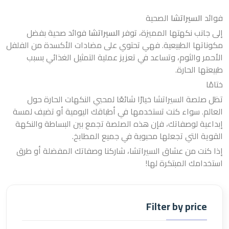
فوائد
السيراتشا
الصحية
إلى جانب نكهتها المميزة، توفر
السيراتشا
فوائد صحية بفضل
مكوناتها الطبيعية. فهي تحتوي على مضادات الأكسدة من الفلفل
الأحمر والثوم، وتساعد في تعزيز عملية التمثيل الغذائي بسبب
طبيعتها الحارة.
ختامًا
تظل صلصة السيراتشا خيارًا شائعًا لمحبي النكهات الحارة حول
العالم. سواء كنت تستخدمها في أطباقك اليومية أو تضيف لمسة
إبداعية لوصفاتك، فإن هذه الصلصة تجمع بين البساطة والنكهة
القوية التي تجعلها محبوبة في جميع المطابخ.
إذا كنت من عشاق السيراتشا، شاركنا وصفاتك المفضلة أو طرق
استخدامك المبتكرة لها!
Filter by price