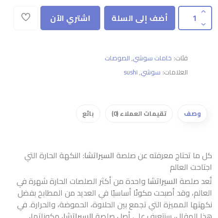
أضف إلى السلة
اشتري الآن
فئات:
خامات سوشي
,
الصوصات
العلامات:
سوشي
,
sushi
وصف
تقيمات العملاء (0)
بائع
كل ما تحتاج معرفته عن صلصة
السيراتشا
: النكهة الحارة التي
اجتاحت العالم
تُعد صلصة
السيراتشا
واحدة من أكثر الصلصات الحارة شهرة في
العالم، وقد أصبحت مكونًا أساسيًا في العديد من المطابخ بفضل
نكهتها المميزة التي تجمع بين الحلاوة، الحموضة، والحرارة. في
هذا المقال، سنتعرف على أصل صلصة
السيراتشا
، مكوناتها،