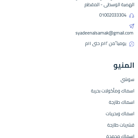
الهضبة الوسطى - المقطم
01002033304
syadeenalsamak@gmail.com
يوميا ًمن ١٢م حتى ١١م
المنيو
سوشي
اسماك ومأكولات بحرية
اسماك طازجة
اسماك وبحريات
قشريات طازجة
اسماك مجمدة