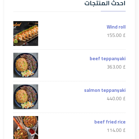
احدث المنتجات
Wind roll
£ 155.00
beef teppanyaki
£ 363.00
salmon teppanyaki
£ 440.00
beef fried rice
£ 114.00