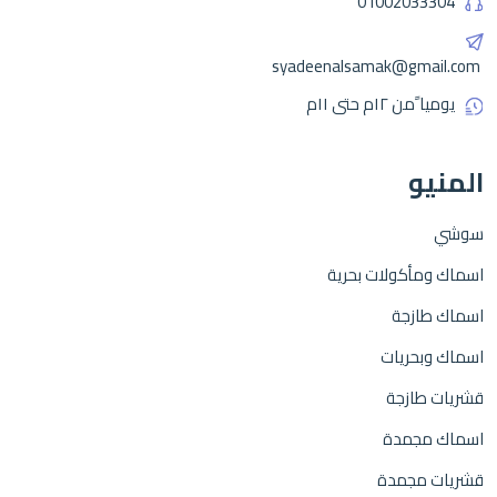
01002033304
syadeenalsamak@gmail.com
يوميا ًمن ١٢م حتى ١١م
المنيو
سوشي
اسماك ومأكولات بحرية
اسماك طازجة
اسماك وبحريات
قشريات طازجة
اسماك مجمدة
قشريات مجمدة