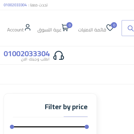
تحدث معنا :
01002033304
0
0
قائمة الامنيات
عربة التسوق
Account
01002033304
اطلب وجبتك الان
Filter by price