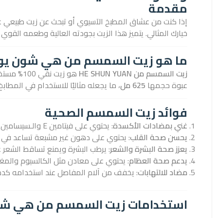
مقدمة
إذا كنت من عشاق المطبخ الآسيوي أو تبحث عن زيت طبيعي غني
خيارك المثالي. يتميز هذا الزيت بجودته العالية وطعمه القو
ما هو زيت السمسم من هي شون يو
زيت السمسم من HE SHUN YUAN
هو زيت ن
عبوة حجمها
625 مل
، ما يجعله مثاليًا للاستخدام في المطاب
فوائد زيت السمسم الصحية
غني بمضادات الأكسدة
: يحتوي على فيتامين E والـسيسامين التي تقاوم الجذور الحرة وتحسن مناعة الجسم.
يحسن صحة القلب
: يحتوي على دهون غير مشبعة تساعد في تق
يعزز صحة البشرة والشعر
: يرطب البشرة ويمنع تساقط الشعر ع
يدعم صحة العظام
: يحتوي على معادن مثل الكالسيوم والمغن
مضاد للالتهابات
: يخفف من آلام المفاصل عند استخدامه كده
استخدامات زيت السمسم من هي شو