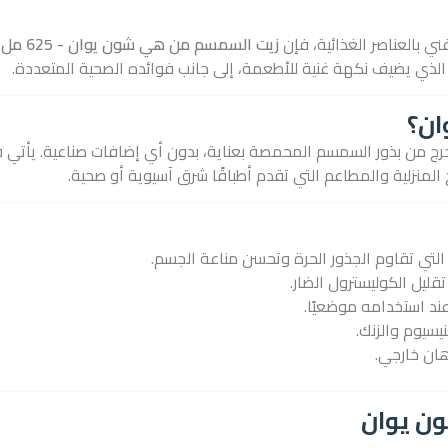
 بالعناصر الغذائية، فإن
زيت السمسم من هي شون يوان - 625 مل
ه
ي الذي يضيف نكهة غنية للأطعمة، إلى جانب فوائده الصحية المتعددة.
ان؟
قي 100% مستخرج من بذور السمسم المحمصة بعناية، بدون أي إضافات صناعية. يأتي 
خ المنزلية والمطاعم التي تقدم أطباقًا شرق آسيوية أو صحية.
ليل الكوليسترول الضار.
ند استخدامه موضعيًا.
يسيوم والزنك.
ان خارجي.
ن يوان