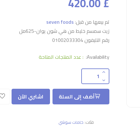
£ 420.00
تم بيعها من قبل:
seven foods
زيت سمسم خليط من هي شون يوان-625مل
رقم التليفون 01002033304
Availability:
: عدد المنتجات المتاحة
أضف إلى السلة
اشتري الآن
فئات:
خامات سوشي