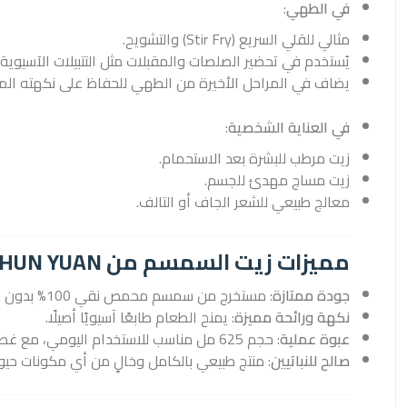
في الطهي
:
مثالي للقلي السريع (Stir Fry) والتشويح.
يُستخدم في تحضير الصلصات والمقبلات مثل التتبيلات الآسيوي
يضاف في المراحل الأخيرة من الطهي للحفاظ على نكهته المم
في العناية الشخصية
:
زيت مرطب للبشرة بعد الاستحمام.
زيت مساج مهدئ للجسم.
معالج طبيعي للشعر الجاف أو التالف.
مميزات زيت السمسم من HE SHUN YUAN
جودة ممتازة
: مستخرج من سمسم محمص نقي 100% بدون إضافات.
نكهة ورائحة مميزة
: يمنح الطعام طابعًا آسيويًا أصيلًا.
عبوة عملية
: حجم 625 مل مناسب للاستخدام اليومي، مع غطاء محكم لتخزين طويل الأمد.
صالح للنباتيين
: منتج طبيعي بالكامل وخالٍ من أي مكونات حيوا