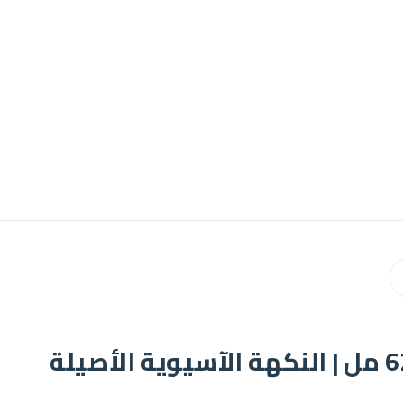
زيت سمسم هي شون يوان - 625 مل | النكهة الآسيوية الأصيلة