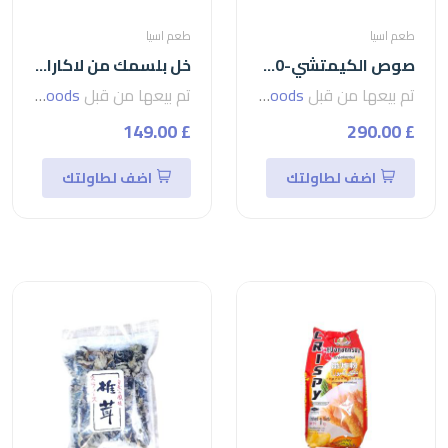
طعم اسيا
طعم اسيا
صوص الكيمتشي-500ملkimchi
خل بلسمك من لاكارافيلا-500ملbalsamico
تم بيعها من قبل
seven foods
تم بيعها من قبل
seven foods
£ 149.00
£ 290.00
اضف لطاولتك
اضف لطاولتك