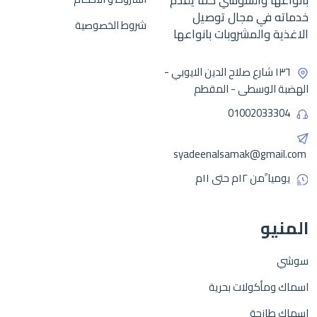
بانواعها والسوشي كما يقدم
خدماته في مجال توصيل
شروط الخصوصية
الاغذية والمشروبات بانواعها
١٣٦ شارع صلاح الدين الايوبي -
الهضبة الوسطى - المقطم
01002033304
syadeenalsamak@gmail.com
يوميا ًمن ١٢م حتى ١١م
المنيو
سوشي
اسماك ومأكولات بحرية
اسماك طازجة