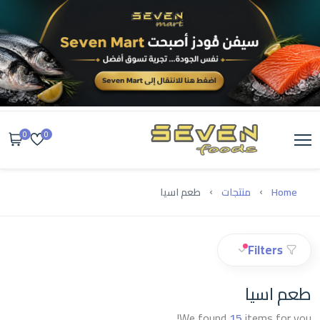
0
0
Home
منتجات
طعم اسيا
Filters
طعم اسيا
We found
15
items for you!