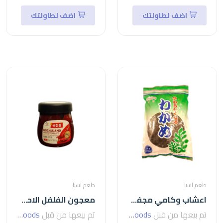
اضف لطاولتك
اضف لطاولتك
طعم اسيا
طعم اسيا
اعشاب وكامي مجففة-200جم
معجون الفلفل الاحمر الكوري من جوتشوجانج-500جم
تم بيعها من قبل
seven foods
تم بيعها من قبل
seven foods