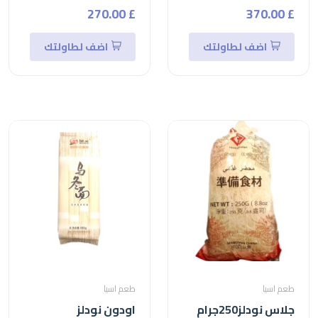
£ 270.00
£ 370.00
اضف لطاولتك
اضف لطاولتك
طعم اسيا
طعم اسيا
جلاس نودلز250جرام
اودون نودلز