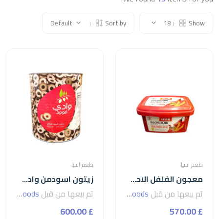
Default
Sort by:
18
Show:
طعم اسيا
طعم اسيا
معجون الفلفل الاحمر الكوري-1كجم
زيتون اسودمن وادي فود-3كجم
تم بيعها من قبل
seven foods
تم بيعها من قبل
seven foods
£ 600.00
£ 570.00