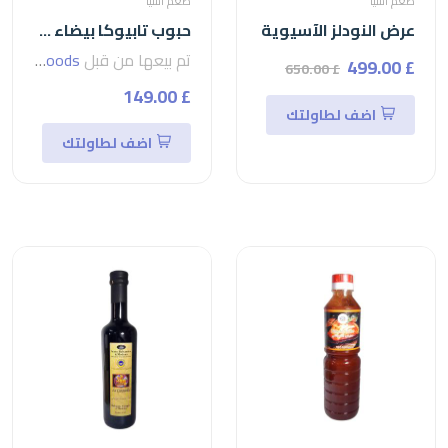
طعم اسيا
طعم اسيا
عرض النودلز الآسيوية
حبوب تابيوكا بيضاء كبيرة من جيد ليف-400جمhubub
تم بيعها من قبل
seven foods
£ 499.00
£ 650.00
£ 149.00
اضف لطاولتك
اضف لطاولتك