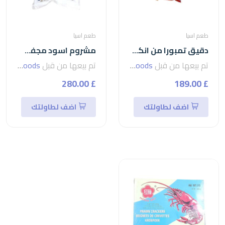
طعم اسيا
طعم اسيا
دقيق تمبورا من انكل بارنز-1كجمtempura
مشروم اسود مجفف-100جمmushrom
تم بيعها من قبل
seven foods
تم بيعها من قبل
seven foods
£ 280.00
£ 189.00
اضف لطاولتك
اضف لطاولتك