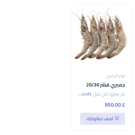
انواع الجمبري
جمبري قشر 20/30
تم بيعها من قبل
seven foods
£ 950.00
اضف لطاولتك