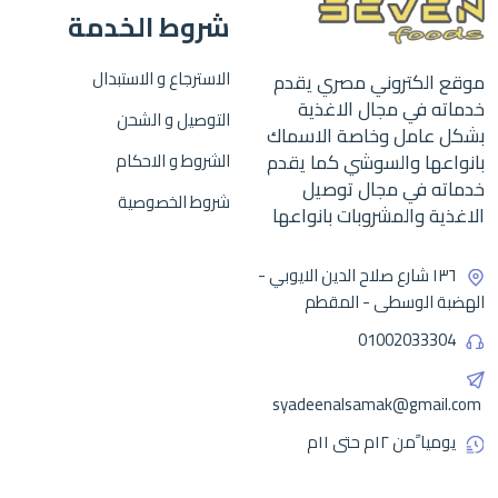
شروط الخدمة
الاسترجاع و الاستبدال
موقع الكتروني مصري يقدم
خدماته في مجال الاغذية
التوصيل و الشحن
بشكل عامل وخاصة الاسماك
بانواعها والسوشي كما يقدم
الشروط و الاحكام
خدماته في مجال توصيل
شروط الخصوصية
الاغذية والمشروبات بانواعها
١٣٦ شارع صلاح الدين الايوبي -
الهضبة الوسطى - المقطم
01002033304
syadeenalsamak@gmail.com
يوميا ًمن ١٢م حتى ١١م