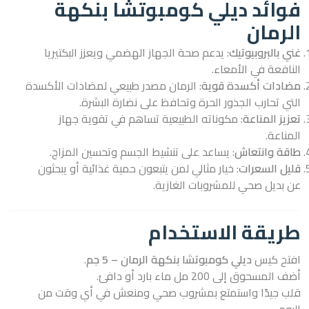
فوائد ديلي كومبوتشا بنكهة
الرمان
غني بالبروبيوتيك
: يدعم صحة الجهاز الهضمي ويعزز البكتيريا
النافعة في الأمعاء.
مضادات أكسدة قوية
: الرمان مصدر طبيعي لمضادات الأكسدة
التي تحارب الجذور الحرة وتحافظ على نضارة البشرة.
تعزيز المناعة
: مكوناته الطبيعية تساهم في تقوية جهاز
المناعة.
طاقة وانتعاش
: يساعد على تنشيط الجسم وتحسين المزاج.
قليل السعرات
: خيار مثالي لمن يتبعون حمية غذائية أو يبحثون
عن بديل صحي للمشروبات الغازية.
طريقة الاستخدام
افتح كيس
ديلي كومبوتشا بنكهة الرمان – 5 جم
.
أضف المسحوق إلى 200 مل ماء بارد أو دافئ.
قلب جيدًا واستمتع بمشروب صحي ومنعش في أي وقت من