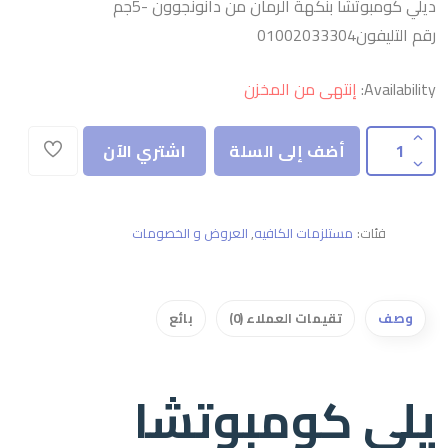
ديلي كومبوتشا بنكهة الرمان من دانونجوون -5جم
رقم التليفون01002033304
Availability:
إنتهى من المخزن
أضف إلى السلة
اشتري الآن
فئات:
مستلزمات الكافيه
,
العروض و الخصومات
وصف
تقيمات العملاء (0)
بائع
يلي كومبوتشا