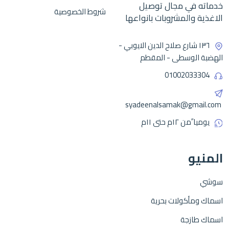
خدماته في مجال توصيل
شروط الخصوصية
الاغذية والمشروبات بانواعها
١٣٦ شارع صلاح الدين الايوبي -
الهضبة الوسطى - المقطم
01002033304
syadeenalsamak@gmail.com
يوميا ًمن ١٢م حتى ١١م
المنيو
سوشي
اسماك ومأكولات بحرية
اسماك طازجة