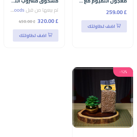
معجون التميوم مع الجلاس نودلز
مسحوق مشروب التارو من ريد ليفtaro
تم بيعها من قبل
seven foods
£ 259.00
£ 320.00
£ 450.00
اضف لطاولتك
اضف لطاولتك
-12%