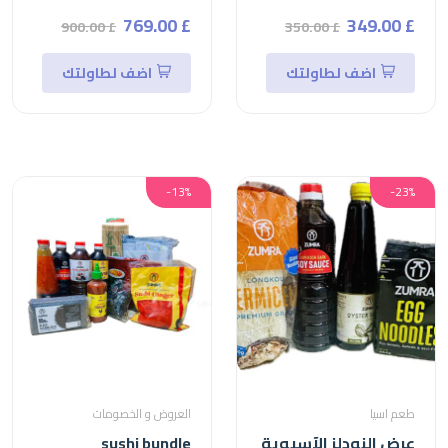
£ 769.00
£ 349.00
£ 900.00
£ 350.00
اضف لطاولتك
اضف لطاولتك
-13%
-23%
طعم اسيا
العروض و الخصومات
عرض النودلز الآسيوية
sushi bundle