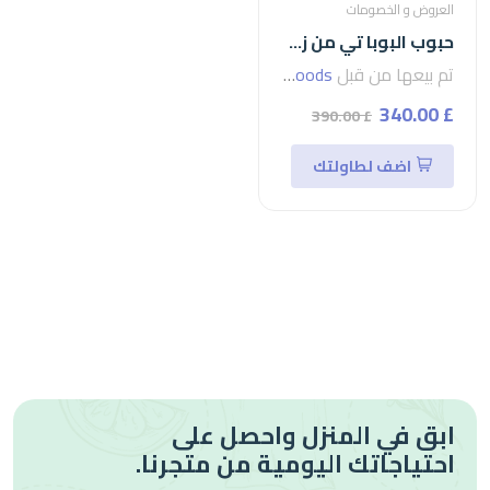
العروض و الخصومات
حبوب البوبا تي من زمرا -1كجم
تم بيعها من قبل
seven foods
£ 340.00
£ 390.00
اضف لطاولتك
ابق في المنزل واحصل على
احتياجاتك اليومية من متجرنا.