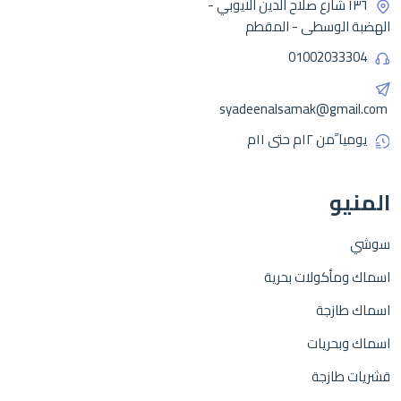
١٣٦ شارع صلاح الدين الايوبي -
الهضبة الوسطى - المقطم
01002033304
syadeenalsamak@gmail.com
يوميا ًمن ١٢م حتى ١١م
المنيو
سوشي
اسماك ومأكولات بحرية
اسماك طازجة
اسماك وبحريات
قشريات طازجة