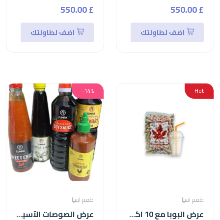
£ 550.00
£ 550.00
اضف لطاولتك
اضف لطاولتك
-14%
Hot
طعم اسيا
طعم اسيا
عرض البوبا مع 10 اكواب بلاستيكية مع 50شفاط
عرض الصوصات الآسيوية