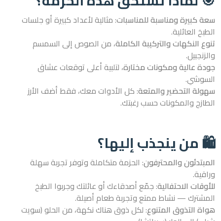
🎯 لماذا تستحق هذه الحزمة؟
سعة كبيرة ومناسبة للمناسبات
: مثالية لأعداد كبيرة أو جلسات
الطبخ العائلية.
تنوع النكهات والتركيبة الكاملة
، من الصوص إلى السمسم
والزنجبيل.
جودة عالية ومكونات مختارة
، لتلبية أعلى توقعات عشاق
السوشي.
سهولة التحضير والمتعة
: كل الأدوات معك، فقط أضف الأرز
الطازج والمكونات حسب رغبتك.
🛍️ من ينجذب إليها؟
المبتدئون والمحترفون
: الحزمة متكاملة وتوفر تجربة سهلة
وراقية.
للأوقات الاحتفالية
: جمّع أصدقاءك أو عائلتك وجربوا الطبخ
المشترك — نشاط ممتع وتجربة طعام أصيلة.
هواة التذوق المتنوع
: لكل ذوق هناك نكهة، من الحلو (سويت