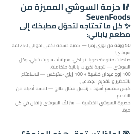
🥢 حزمة السوشي المميزة من
SevenFoods
✨ كل ما تحتاجه لتحوّل مطبخك إلى
مطعم ياباني:
50 ورقة من نوري زمرا
— كمية دسمة تكفي لحوالي 250 لفة
سوشي!
صلصات متنوعة
: صويا، ترياكي، سيراتشا، سويت شيلي، وخل
السوشي — لتجربة نكهات يابانية متكاملة.
100 زوج عيدان خشبية + 100 إيزي-ستيكس
— للاستمتاع
بالتحضير والتقديم الجماعي.
كيس سمسم أسود + زنجبيل مخلل طازج
— لمسة أصيلة من
التقديم.
حصيرة السوشي الخشبية
— سرّ لفّ السوشي بإتقان في كل
مرة.