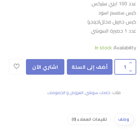
عدد 100 ايزي ستيكس
كيس سمسم اسود
كيس جنزبيل مخلل(جينجر)
عدد 1 حصيرة السوشي
In stock
Availability:
أضف إلى السلة
اشتري الآن
فئات:
خامات سوشي
,
العروض و الخصومات
وصف
تقيمات العملاء (0)