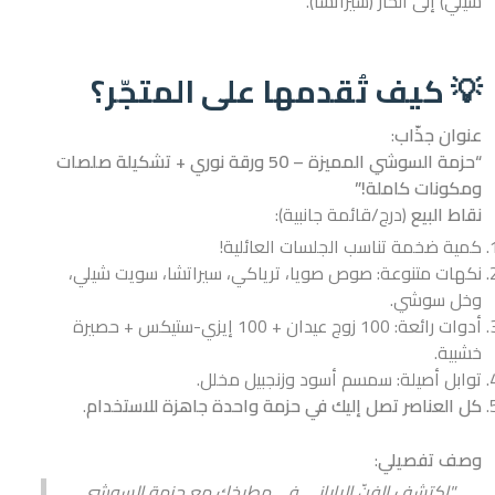
شيلي) إلى الحار (سيراتشا).
💡 كيف تُقدمها على المتجّر؟
عنوان جذّاب
:
“حزمة السوشي المميزة – 50 ورقة نوري + تشكيلة صلصات
ومكونات كاملة!”
نقاط البيع
(درج/قائمة جانبية):
كمية ضخمة تناسب الجلسات العائلية!
نكهات متنوعة: صوص صويا، ترياكي، سيراتشا، سويت شيلي،
وخل سوشي.
أدوات رائعة: 100 زوج عيدان + 100 إيزي-ستيكس + حصيرة
خشبية.
توابل أصيلة: سمسم أسود وزنجبيل مخلل.
كل العناصر تصل إليك في حزمة واحدة جاهزة للاستخدام
.
وصف تفصيلي
:
"اكتشف الفنّ الياباني في مطبخك مع حزمة السوشي