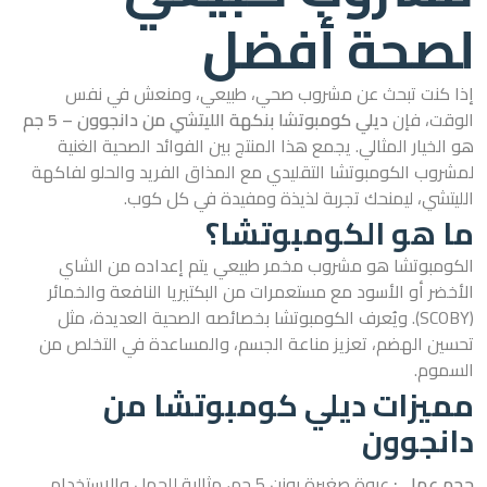
لصحة أفضل
إذا كنت تبحث عن مشروب صحي، طبيعي، ومنعش في نفس
الوقت، فإن
ديلي كومبوتشا بنكهة الليتشي من دانجوون – 5 جم
هو الخيار المثالي. يجمع هذا المنتج بين الفوائد الصحية الغنية
لمشروب الكومبوتشا التقليدي مع المذاق الفريد والحلو لفاكهة
الليتشي، ليمنحك تجربة لذيذة ومفيدة في كل كوب.
ما هو الكومبوتشا؟
الكومبوتشا هو مشروب مخمر طبيعي يتم إعداده من الشاي
الأخضر أو الأسود مع مستعمرات من البكتيريا النافعة والخمائر
(SCOBY). ويُعرف الكومبوتشا بخصائصه الصحية العديدة، مثل
تحسين الهضم، تعزيز مناعة الجسم، والمساعدة في التخلص من
السموم.
مميزات ديلي كومبوتشا من
دانجوون
حجم عملي:
عبوة صغيرة بوزن 5 جم، مثالية للحمل والاستخدام