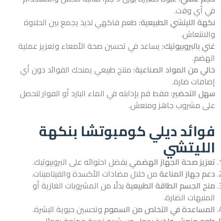
في أي وقت.
نكهة الليتشي الطبيعية:
طعم فاكهي لذيذ يجمع بين الحلاوة
والانتعاش.
غني بالبروبيوتيك:
يساعد في تحسين صحة الأمعاء وتعزيز عملية
الهضم.
خالي من المواد الصناعية:
منتج طبيعي يمنحك الفوائد دون أي
إضافات ضارة.
سهل التحضير:
فقط قم بإذابته في الماء البارد أو الفوار لتحصل
على مشروب جاهز ومنعش.
فوائد ديلي كومبوتشا بنكهة
الليتشي
تعزيز صحة الجهاز الهضمي
بفضل احتوائه على البروبيوتيك.
دعم جهاز المناعة
من خلال مضادات الأكسدة والفيتامينات.
منح الجسم الطاقة الطبيعية
بدلًا من المشروبات الغازية أو
المنبهات الضارة.
المساعدة في التخلص من السموم
وتحسين حيوية البشرة.