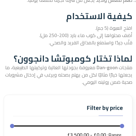
طعم منعش ولذيذ
يجعل من شربه تجربة ممتعة يوميًا.
كيفية الاستخدام
افتح العبوة (5 جم).
أضف محتواها إلى كوب ماء بارد (200-250 مل).
قلّب جيدًا واستمتع بالمذاق الفريد والصحي.
لماذا تختار كومبوتشا دانجوون؟
منتجات
Dan-goon
معروفة بجودتها العالية وتركيبتها الطبيعية، ما
يجعلها خيارًا مثاليًا لكل من يهتم بصحته ويرغب في إدخال مشروبات
صحية ضمن روتينه اليومي.
Filter by price
£3,500.00
£0.00
Range: