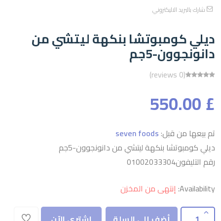
شارك بالبريد الاليكتروني
ديلي كومبوتشا بنكهة ليتشي من
دانونجوون-5جم
(0 reviews)
£ 550.00
تم بيعها من قبل:
seven foods
ديلي كومبوتشا بنكهة ليتشي من دانونجوون-5جم
رقم التليفون01002033304
Availability:
إنتهى من المخزن
أضف إلى السلة
اشتري الآن