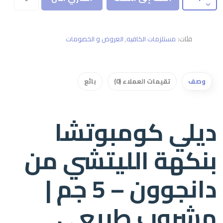
فئات:
مستلزمات الكافيه
,
العروض و الخصومات
وصف
تقيمات العملاء (0)
بائع
ديلي كومبوتشا
بنكهة الليتشي من
دانجوون – 5 جم |
مشروب طبيعي