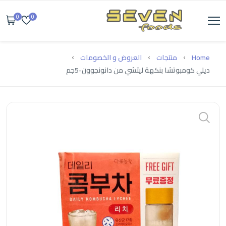
0
0
Home
منتجات
العروض و الخصومات
ديلي كومبوتشا بنكهة ليتشي من دانونجوون-5جم