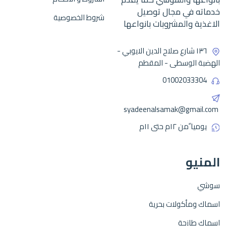
خدماته في مجال توصيل
شروط الخصوصية
الاغذية والمشروبات بانواعها
١٣٦ شارع صلاح الدين الايوبي -
الهضبة الوسطى - المقطم
01002033304
syadeenalsamak@gmail.com
يوميا ًمن ١٢م حتى ١١م
المنيو
سوشي
اسماك ومأكولات بحرية
اسماك طازجة